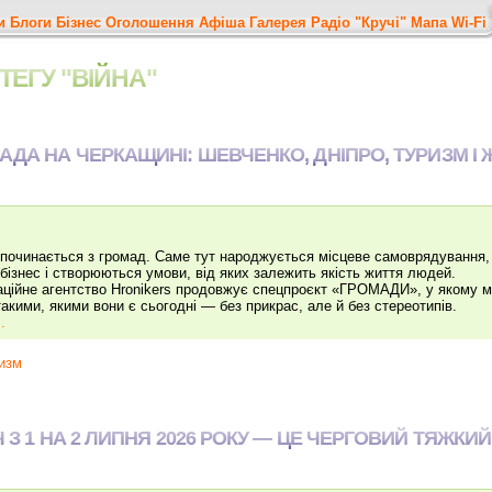
и
Блоги
Бізнес
Оголошення
Афіша
Галерея
Радіо "Кручі"
Мапа
Wi-Fi
ТЕГУ "ВІЙНА"
АДА НА ЧЕРКАЩИНІ: ШЕВЧЕНКО, ДНІПРО, ТУРИЗМ І 
 починається з громад. Саме тут народжується місцеве самоврядування,
бізнес і створюються умови, від яких залежить якість життя людей.
ційне агентство Hronikers продовжує спецпроєкт «ГРОМАДИ», у якому ми
такими, якими вони є сьогодні — без прикрас, але й без стереотипів.
.
изм
 З 1 НА 2 ЛИПНЯ 2026 РОКУ — ЦЕ ЧЕРГОВИЙ ТЯЖКИ