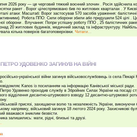
ипня 2026 року — це черговий тяжкий воєнний злочин . Росія здійснила 
есятки ракет . Ворог цілеспрямовано бив по житлових кварталах . У Києв
талі атаки: Масштаб: Ворог застосував 570 засобів ураження: балістичні 
активними). Робота ППО: Сили оборони збили або придушили 524 цілі . Ц
ої оборони . Влучання: Попри успішну роботу ППО , 25 балістичних ракет
понад 20 житлових будинків, медичний заклад та інфраструктуру. Найбіл
увала кілька поверхів багатоповерхівки.
Читати...
 ПЕТРО УДОВЕНКО ЗАГИНУВ НА ВІЙНІ
 російсько-української війни загинув військовослужбовець із села Пекарі
о.
повідомляє Kanos із посиланням на інформацію Канівської міської ради.
Петро Удовенко проходив службу в Збройних Силах України на посаді ст
ого відділення десантно-штурмового взводу 12 десантно-штурмової рот
ону.
військовій присязі, захищаючи волю та незалежність України, виконуючи
ькому напрямку, військовий загинув 18 лютого 2024 року. Захисникові бул
вий вважався зниклим безвісти.
ника залишились: мати, рідні, близькі та друзі.
.
на