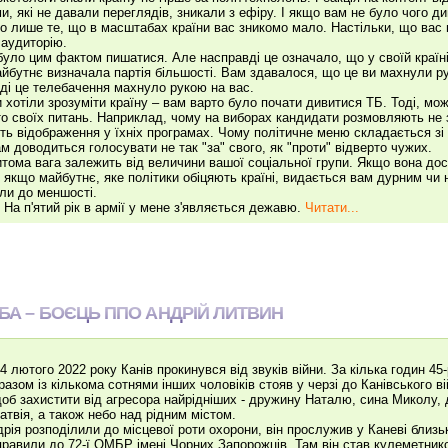
и, які не давали переглядів, зникали з ефіру. І якщо вам не було чого ди
о лише те, що в масштабах країни вас зникомо мало. Настільки, що вас н
 аудиторію.
уло цим фактом пишатися. Але насправді це означало, що у своїй країні 
йбутнє визначала партія більшості. Вам здавалося, що це ви махнули р
ді це телебачення махнуло рукою на вас.
 хотіли зрозуміти країну – вам варто було почати дивитися ТБ. Тоді, мож
то своїх питань. Наприклад, чому на виборах кандидати розмовляють не 
ть відображення у їхніх програмах. Чому політичне меню складається зі 
м доводиться голосувати не так "за" свого, як "проти" відверто чужих.
тома вага залежить від величини вашої соціальної групи. Якщо вона дос
А якщо майбутнє, яке політики обіцяють країні, видається вам дурним чи 
ли до меншості.
. На п'ятий рік в армії у мене з'являється дежавю.
Читати...
ЕБА – БОЄЦЬ ППО АНДРІЙ ЛИТВИН
24 лютого 2022 року Канів прокинувся від звуків війни. За кілька годин 45
разом із кількома сотнями інших чоловіків стояв у черзі до Канівського в
об захистити від агресора найрідніших - дружину Наталю, сина Миколу, 
атвія, а також небо над рідним містом.
дрія розподілили до місцевої роти охорони, він прослужив у Каневі близьк
правили до 72-ї ОМБР імені Чорних Запорожців. Там він став кулеметник