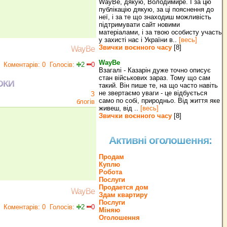
WayBe, дякую, Володимире. І за цю
публікацію дякую, за ці пояснення до
неї, і за те що знаходиш можливість
підтримувати сайт новими
матеріалами, і за твою особисту участь
у захисті нас і України в..
[весь]
Звички воєнного часу
[8]
WayBe
WayBe
Коментарів: 0
Голосів:
2
0
Взагалі - Казарін дуже точно описує
стан військових зараз. Тому що сам
ОКИ
такий. Він пише те, на що часто навіть
не звертаємо уваги - це відбується
З
само по собі, природньо. Від життя яке
блогів
живеш, від ..
[весь]
Звички воєнного часу
[8]
Активні оголошення:
Продам
Куплю
Робота
Послуги
Продается дом
WayBe
Здам квартиру
Послуги
Коментарів: 0
Голосів:
2
0
Міняю
Оголошення