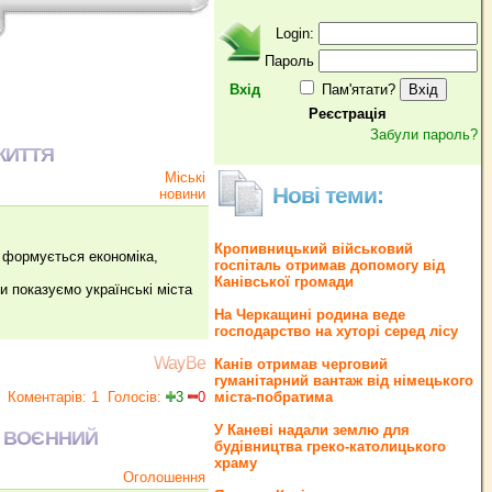
Login:
Пароль
Вхід
Пам'ятати?
Реєстрація
Забули пароль?
ЖИТТЯ
Міські
Нові теми:
новини
Кропивницький військовий
 формується економіка,
госпіталь отримав допомогу від
Канівської громади
 показуємо українські міста
На Черкащині родина веде
господарство на хуторі серед лісу
WayBe
Канів отримав черговий
гуманітарний вантаж від німецького
Коментарів: 1
Голосів:
3
0
міста-побратима
У Каневі надали землю для
Й ВОЄННИЙ
будівництва греко‐католицького
храму
Оголошення