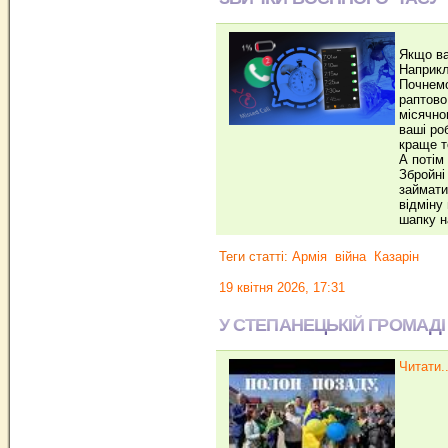
Якщо ва
Наприкл
Почнемо
раптово
місячно
ваші ро
краще т
А потім
Збройні
займати
відміну
шапку н
Теги статті:
Армія
війна
Казарін
19 квітня 2026, 17:31
У СТЕПАНЕЦЬКІЙ ГРОМАДІ
Читати..