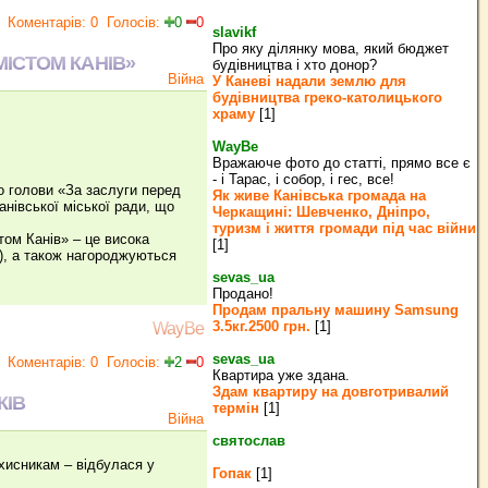
Коментарів: 0
Голосів:
0
0
slavikf
Про яку ділянку мова, який бюджет
ІСТОМ КАНІВ»
будівництва і хто донор?
Війна
У Каневі надали землю для
будівництва греко‐католицького
храму
[1]
WayBe
Вражаюче фото до статті, прямо все є
- і Тарас, і собор, і гес, все!
о голови «За заслуги перед
Як живе Канівська громада на
анівської міської ради, що
Черкащині: Шевченко, Дніпро,
туризм і життя громади під час війни
том Канів» – це висока
[1]
и), а також нагороджуються
sevas_ua
Продано!
Продам пральну машину Samsung
3.5кг.2500 грн.
[1]
WayBe
sevas_ua
Коментарів: 0
Голосів:
2
0
Квартира уже здана.
Здам квартиру на довготривалий
КІВ
термін
[1]
Війна
святослав
хисникам – відбулася у
Гопак
[1]