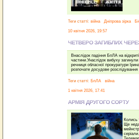
Теги статті:
війна
Дніпрова зірка
Бі
10 квітня 2026, 19:57
ЧЕТВЕРО ЗАГИБЛИХ ЧЕРЕ
Внаслідок падіння БпЛА на відкриті
частини.Унаслідок вибуху загинули 
речниця обласної прокуратури Ірина
розпочате досудове розслідування
Теги статті:
БпЛА
війна
1 квітня 2026, 17:41
АРМІЯ ДРУГОГО СОРТУ
Колись 
Ще неда
мейнстр
серіали
Телемар