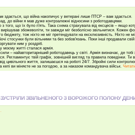
м здається, що війна накопичує у ветерані лише ПТСР – вам здається.
ад, до війни я мав дуже контрзалежні відносини з роботодавцями.
 з того, що їх було п'ять. Така схема страхувала від ексцесів – якщо кот
 вирішував збожеволіти, ти завжди міг безболісно звільнитися. Кожен фо
го бюджету, тож ніхто не міг претендувати на ексклюзивність. Ніхто не мі
бочі стосунки були вільними та без зобов'язань. Поки інші продавали свій
оргувати ним у роздріб.
 у моєму житті сталася армія.
 сили – найавторитарніший роботодавець у світі. Армія визначає, де тобі
ся. Регламентує твій графік, зовнішній вигляд та правила поведінки. Ти в
 від цивільного життя, залишаєшся на роботі 24/7. Збройні сили контролю
а кепі ви міняєте не за погодою, а за наказом командувача військ.
Читати
 ЗУСТРІЛИ ЗВІЛЬНЕНОГО З ВОРОЖОГО ПОЛОНУ ДЕНИ
.