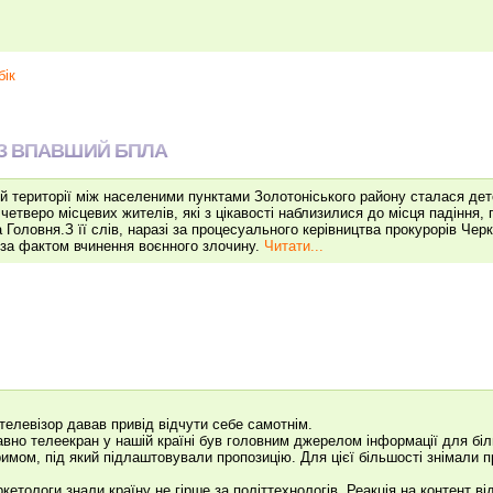
бік
З ВПАВШИЙ БПЛА
й території між населеними пунктами Золотоніського району сталася дет
четверо місцевих жителів, які з цікавості наблизилися до місця падіння
 Головня.З її слів, наразі за процесуального керівництва прокурорів Чер
 за фактом вчинення воєнного злочину.
Читати...
телевізор давав привід відчути себе самотнім.
вно телеекран у нашій країні був головним джерелом інформації для біль
имом, під який підлаштовували пропозицію. Для цієї більшості знімали 
.
кетологи знали країну не гірше за політтехнологів. Реакція на контент 