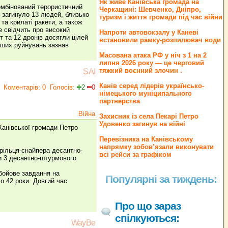
Як живе Канівська громада на
комбінований терористичний
Черкащині: Шевченко, Дніпро,
і загинуло 13 людей, близько
туризм і життя громади під час війни
та крилаті ракети, а також
е свідчить про високий
Напроти автовокзалу у Каневі
 та 12 дронів досягли цілей
встановили рамку-розпилювач води
ьших руйнувань зазнав
Масована атака РФ у ніч з 1 на 2
липня 2026 року — це черговий
тяжкий воєнний злочин .
SAI
Канів серед лідерів українсько-
Коментарів: 0
Голосів:
2
0
німецького муніципального
партнерства
Війна
Захисник із села Пекарі Петро
Удовенко загинув на війні
 Канівської громади Петро
Перевізника на Канівському
напрямку зобов’язали виконувати
рільця-снайпера десантно-
всі рейси за графіком
и 3 десантно-штурмового
 бойове завдання на
Популярні за тиждень:
о 42 роки. Довгий час
Про що зараз
спілкуються:
WayBe