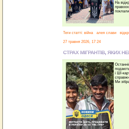
На відк
правоох
поклали
Теги статті:
війна
алея слави
відкр
27 травня 2026, 17:24
СТРАХ МІГРАНТІВ, ЯКИХ Н
Останні
подають
і ШІ-ка
справжн
Ми зібр