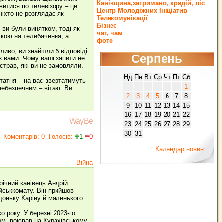
Канівщина,затримано, крадій, ліс
витися по телевізору – це
Центр Молодіжних Ініціатив
іхто не розглядає як
Телекомунікації
Бізнес
ви були винятком, тоді як
чат, чам
укою на телебачення, а
фото
ливо, ви знайшли б відповіді
Серпень
з вами. Чому ваші запити не
страв, які ви не замовляли.
Нд
Пн
Вт
Ср
Чт
Пт
Сб
татня – на вас звертатимуть
1
небезпечним – вітаю. Ви
2
3
4
5
6
7
8
9
10
11
12
13
14
15
16
17
18
19
20
21
22
WayBe
23
24
25
26
27
28
29
30
31
Коментарів: 0
Голосів:
1
0
Календар новин
Війна
-річний канівець Андрій
ійськкомату. Він прийшов
доньку Каріну й маленького
о року. У березні 2023-го
ом, воював на Курахівському