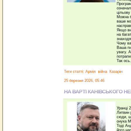
Програм
означал
цільову
Можна б
ваше ма
насправ
Якщо ви
на бага
знаходя
Чому ва
Ваша пи
увагу. 
потрапи
Так ось
Теги статті:
Армія
війна
Казарін
25 березня 2026, 05:46
НА ВАРТІ КАНІВСЬКОГО Н
Уранці 
Литвин 
сюди, щ
онука М
Тоді Ан
його на