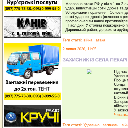
Масована атака РФ у ніч з 1 на 2 л
удар, випустивши сотні дронів та д
90 отримали поранення . Основні де
сотні ударних дронів (включно з ре
професіоналізм нашої протиповітрян
. Наслідки: У столиці пошкоджено 
Дарницький район, де ракета зруйн
Теги статті:
війна
атака
2 липня 2026, 11:05
ЗАХИСНИК ІЗ СЕЛА ПЕКАРІ
Під час
Удовенк
Про це 
Солдат 
штурмов
батальй
Вірний 
Запоріз
військо
У захис
Читати..
Теги статті:
Удовенко
загибель
вій