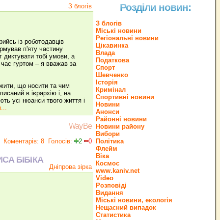
Розділи новин:
З блогів
З блогів
Міські новини
Регіональні новини
рийсь із роботодавців
Цікавинка
рмував п'яту частину
Влада
г диктувати тобі умови, а
Податкова
 час гуртом – я вважав за
Спорт
Шевченко
Історія
 жити, що носити та чим
Кримінал
писаний в ієрархію і, на
Спортивні новини
ють усі нюанси твого життя і
Новини
...
Анонси
Районні новини
WayBe
Новини району
Вибори
Коментарів: 8
Голосів:
2
0
Політика
Флейм
Віка
СА БІБІКА
Космос
Дніпрова зірка
www.kaniv.net
Video
Розповіді
Видання
Міські новини, екологія
Нещасний випадок
Статистика