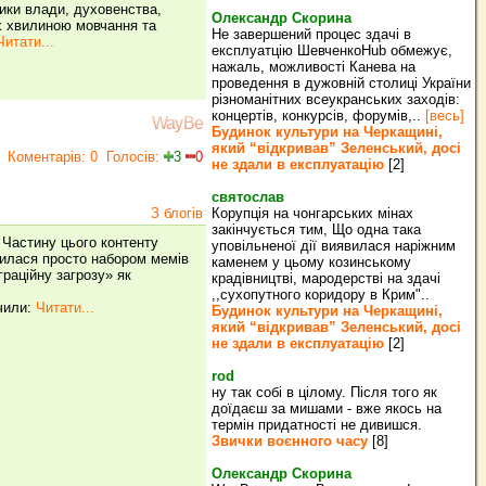
ники влади, духовенства,
Олександр Скорина
их хвилиною мовчання та
Не завершений процес здачі в
Читати...
експлуатцію ШевченкоHub обмежує,
нажаль, можливості Канева на
проведення в дужовній столиці України
різноманітних всеукранських заходів:
концертів, конкурсів, форумів,..
[весь]
WayBe
Будинок культури на Черкащині,
який “відкривав” Зеленський, досі
Коментарів: 0
Голосів:
3
0
не здали в експлуатацію
[2]
святослав
З блогів
Корупція на чонгарських мінах
закінчується тим, Що одна така
 Частину цього контенту
уповільненої дії виявилася наріжним
шилася просто набором мемів
каменем у цьому козинському
граційну загрозу» як
крадівництві, мародерстві на здачі
,,сухопутного коридору в Крим"..
ачили:
Читати...
Будинок культури на Черкащині,
який “відкривав” Зеленський, досі
не здали в експлуатацію
[2]
rod
ну так собі в цілому. Після того як
доїдаєш за мишами - вже якось на
термін придатності не дивишся.
Звички воєнного часу
[8]
Олександр Скорина