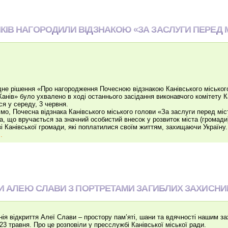
ІВ НАГОРОДИЛИ ВІДЗНАКОЮ «ЗА ЗАСЛУГИ ПЕРЕД М
дне рішення «Про нагородження Почесною відзнакою Канівського міськог
Канів» було ухвалено в ході останнього засідання виконавчого комітету К
ся у середу, 3 червня.
мо, Почесна відзнака Канівського міського голови «За заслуги перед міс
а, що вручається за значний особистий внесок у розвиток міста (громад
ві Канівської громади, які поплатилися своїм життям, захищаючи Україну.
.
ЛИ АЛЕЮ СЛАВИ З ПОРТРЕТАМИ ЗАГИБЛИХ ЗАХИСНИ
ія відкриття Алеї Слави – простору пам’яті, шани та вдячності нашим за
 23 травня. Про це розповіли у пресслужбі Канівської міської ради.