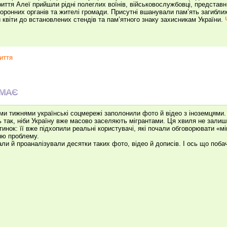
риття Алеї прийшли рідні полеглих воїнів, військовослужбовці, представ
оронних органів та жителі громади. Присутні вшанували пам’ять загибл
 квіти до встановлених стендів та пам’ятного знаку захисникам України.
иття
ЕМАЄ
ми тижнями українські соцмережі заполонили фото й відео з іноземцями.
 так, ніби Україну вже масово заселяють мігрантами. Ця хвиля не зали
ртинок: її вже підхопили реальні користувачі, які почали обговорювати «мі
ю проблему.
али й проаналізували десятки таких фото, відео й дописів. І ось що поб