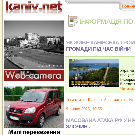
Новин
ІНФОРМАЦІЯ ПО 
ЯК ЖИВЕ КАНІВСЬКА ГРОМ
ГРОМАДИ ПІД ЧАС ВІЙНИ
Україна
працює 
Інформа
й села 
Читати..
Теги статті:
Канів
війна
життя
тур
9 липня 2026, 10:55
МАСОВАНА АТАКА РФ У НІЧ
ЗЛОЧИН .