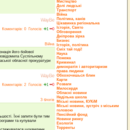
Мистецтво
Долі людські
Транспорт
Війна
Політика, канів
WayBe
Цікавинка регіональна
Історія, Свято
Коментарів: 0
Голосів:
1
0
Обговорення
Дніпрова зірка
Бизнес
Війна
Історія, політика
Сміх тай годі!
онація його бойової
Наука
, повідомила Суспільному
Пожежа
каської обласної прокуратури
Криминал
демократія і авторитаризм
права людини
Обхохочешься блин
WayBe
Карти
Розваги
Коментарів: 2
Голосів:
1
0
Милосердя
Обласні новини
Недільна школа
З блогів
Міські новини, КУКіМ
Міські новини, зустріч з міським
головою
Пенсійний фонд
шості. Їхні запити були тим
Новини ринку
програми та купували
Екологія
Торренты
відстежувалася щохвилини.