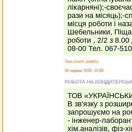
лiкарнянi);-своєча
рази на мiсяць);-с
місця роботи і наз
Шебельники, Піща
роботи , 2/2 з 8.00
08-00 Тел. 067-51
Теги статті:
робота
30 червня 2026, 15:58
РОБОТА НА КОНДИТЕРСЬК
ТОВ «УКРАЇНСЬК
В зв'язку з розши
запрошуємо на роб
- інженер-лаборан
хім.аналізів, фіз-