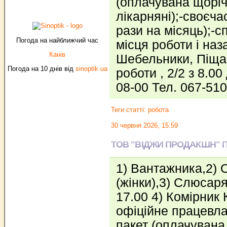
(оплачувана щорiч
лiкарнянi);-своєча
рази на мiсяць);-с
Погода на найближчий час
місця роботи і наз
Канів
Шебельники, Піща
Погода на 10 днів від
sinoptik.ua
роботи , 2/2 з 8.00
08-00 Тел. 067-51
Теги статті:
робота
30 червня 2026, 15:59
ТОВ "ВІДЖИ ПРОДАКШН" 
1) Вантажника,2) О
(жінки),3) Слюсаря
17.00 4) Комірник
офiцiйне працевл
пакет (оплачувана