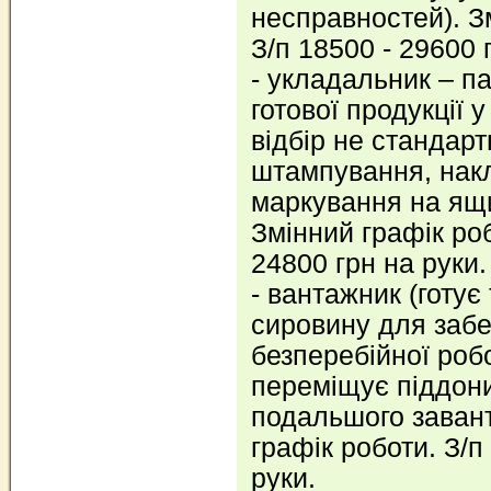
несправностей). З
З/п 18500 - 29600 
- укладальник – п
готової продукції у
відбір не стандарт
штампування, нак
маркування на ящи
Змінний графік роб
24800 грн на руки.
- вантажник (готує
сировину для заб
безперебійної роб
переміщує піддон
подальшого заван
графік роботи. З/п
руки.