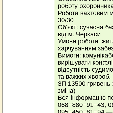
роботу охоронника
Робота вахтовим м
30/30
Об'єкт: сучасна ба
від м. Черкаси
Умови роботи: жит
харчуванням забе
Вимоги: комунікаб
вирішувати конфлік
відсутність судимо
та важких хвороб.
ЗП 13500 гривень з
зміна)
Вся інформацію п
068−880−91−43, 0
095−450−81−94 —