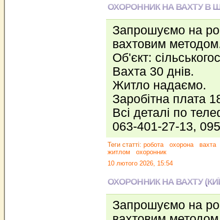
ОХОРОННИК НА ВАХТУ В 
Запрошуємо на р
вахтовим методом
Об'єкт: сільського
Вахта 30 днів.
Житло надаємо.
Заробітна плата 1
Всі деталі по тел
063-401-27-13, 09
Теги статті:
робота
охорона
вахта
житлом
охоронник
10 лютого 2026, 15:54
ОХОРОННИК НА ВАХТУ (КИ
Запрошуємо на р
вахтовим методом 