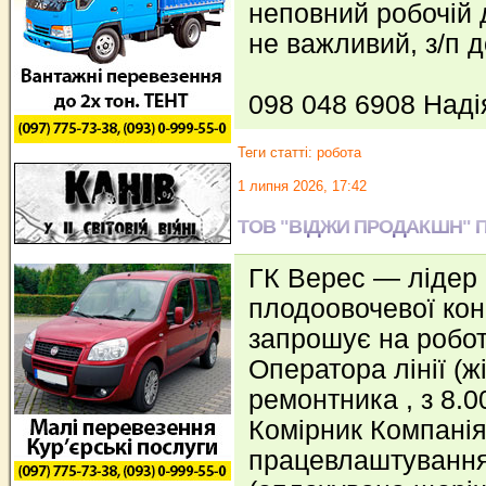
неповний робочій 
не важливий, з/п д
098 048 6908 Над
Теги статті:
робота
1 липня 2026, 17:42
ТОВ "ВІДЖИ ПРОДАКШН" 
ГК Верес — лідер 
плодоовочевої кон
запрошує на робот
Оператора лінії (ж
ремонтника , з 8.0
Комірник Компанія
працевлаштування