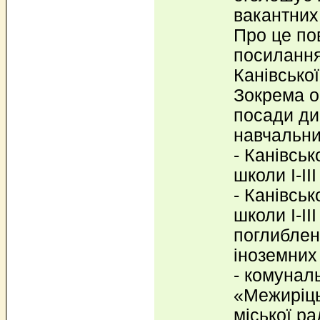
вакантних
Про це по
посиланн
Канівської
Зокрема о
посади ди
навчальни
- Канівськ
школи І-ІІ
- Канівськ
школи І-ІІ
поглибле
іноземних
- комунал
«Межиріць
міської р