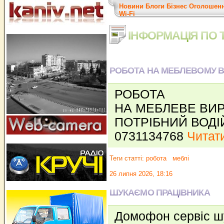
Новини
Блоги
Бізнес
Оголошен
Wi-Fi
ІНФОРМАЦІЯ ПО 
РОБОТА НА МЕБЛЕВОМУ 
РОБОТА
НА МЕБЛЕВЕ ВИ
ПОТРІБНИЙ ВОД
0731134768
Читати
Теги статті:
робота
меблі
26 липня 2026, 18:16
ШУКАЄМО ПРАЦІВНИКА
Домофон сервіс шу