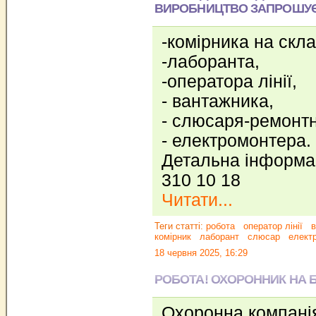
ВИРОБНИЦТВО ЗАПРОШУЄ
-комірника на скл
-лаборанта,
-оператора лінії,
- вантажника,
- слюсаря-ремонтн
- електромонтера.
Детальна інформа
310 10 18
Читати...
Теги статті:
робота
оператор лінії
в
комірник
лаборант
слюсар
елект
18 червня 2025, 16:29
РОБОТА! ОХОРОННИК НА 
Охоронна компані