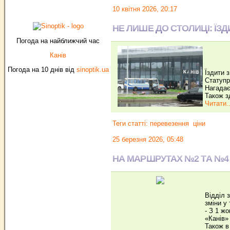
10 квітня 2026, 20:17
НЕ ЛИШЕ ДО СТОЛИЦІ: ЇЗ
Погода на найближчий час
Канів
Погода на 10 днів від
sinoptik.ua
Їздити 
Статупр
Нагадає
Також з
Читати..
Теги статті:
перевезення
ціни
25 березня 2026, 05:48
НА МАРШРУТАХ №2 ТА №4
Відділ 
зміни у
- З 1 ж
«Канів»
Також в