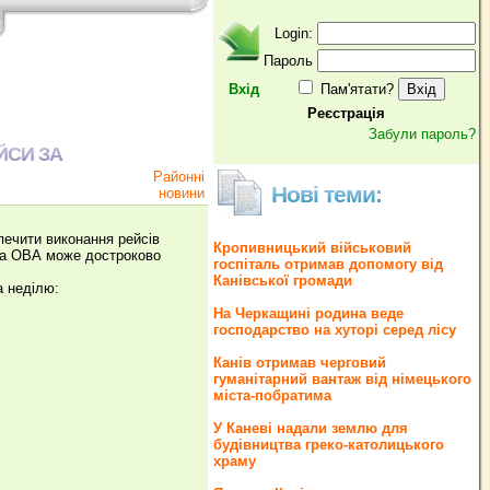
Login:
Пароль
Вхід
Пам'ятати?
Реєстрація
Забули пароль?
ЙСИ ЗА
Районні
Нові теми:
новини
ечити виконання рейсів
Кропивницький військовий
ька ОВА може достроково
госпіталь отримав допомогу від
Канівської громади
а неділю:
На Черкащині родина веде
господарство на хуторі серед лісу
Канів отримав черговий
гуманітарний вантаж від німецького
міста-побратима
У Каневі надали землю для
будівництва греко‐католицького
храму