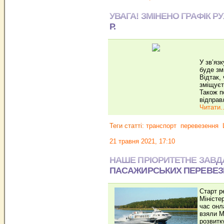
УВАГА! ЗМІНЕНО ГРАФІК Р
Р.
У зв’яз
буде зм
Відтак,
зміщуєт
Також п
відправ
Читати..
Теги статті:
транспорт
перевезення
21 травня 2021, 17:10
НАШЕ ПРІОРИТЕТНЕ ЗАВДА
ПАСАЖИРСЬКИХ ПЕРЕВЕЗЕ
Старт р
Міністе
час онл
взяли М
розвитк