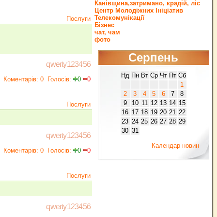
Канівщина,затримано, крадій, ліс
Центр Молодіжних Ініціатив
Телекомунікації
Послуги
Бізнес
чат, чам
фото
Серпень
qwerty123456
Нд
Пн
Вт
Ср
Чт
Пт
Сб
Коментарів: 0
Голосів:
0
0
1
2
3
4
5
6
7
8
9
10
11
12
13
14
15
Послуги
16
17
18
19
20
21
22
23
24
25
26
27
28
29
30
31
qwerty123456
Календар новин
Коментарів: 0
Голосів:
0
0
Послуги
qwerty123456