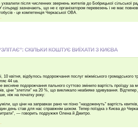
 ухвалили після численних звернень жителів до Бобрицької сільської р
 У сільраді зазначають, що не є організатором перевезень і не має повн
тобусів - це компетенція Черкаської ОВА.
.
“ЗЛІТАЄ”: СКІЛЬКИ КОШТУЄ ВИЇХАТИ З КИЄВА
і, 10 квітня, відбулось подорожчання послуг міжміського громадського т
ляє 44 ua.
е весняне подорожчання пального суттєво змінило вартість проїзду за м
ів, ціни "злетіли" на 20 %, що викликало неабияке здивування. Відтепер
ше, ніж на початку року:
уміли, що ціни на заправках рано чи пізно "наздоженуть" вартість квитків,
дин день став для нас справжнім шоком. Тепер поїздка з Києва до Черк
витрати", — говорить подружжя Олена й Дмитро.
.