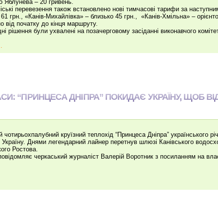
о Яблунева – 20 гривень.
іські перевезення також встановлено нові тимчасові тарифи за наступни
 61 грн., «Канів-Михайлівка» – близько 45 грн., «Канів-Хмільна» – орієнто
о від початку до кінця маршруту.
дні рішення були ухвалені на позачерговому засіданні виконавчого комітет
.
СИ: “ПРИНЦЕСА ДНІПРА” ПОКИДАЄ УКРАЇНУ, ЩОБ В
й чотирьохпалубний круїзний теплохід “Принцеса Дніпра” українського р
 Україну. Днями легендарний лайнер перетнув шлюзі Канівського водос
кого Ростова.
повідомляє черкаський журналіст Валерій Воротник з посиланням на вл