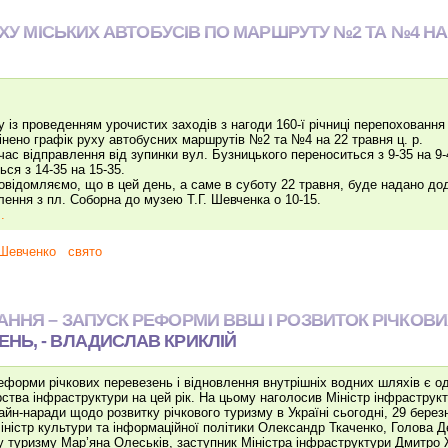
УХУ МІСЬКИХ АВТОБУСІВ ПО МАРШРУТУ №2 ТА №4 НА 
ку із проведенням урочистих заходів з нагоди 160-ї річниці перепоховання 
інено графік руху автобусних маршрутів №2 та №4 на 22 травня ц. р.
 час відправлення від зупинки вул. Бузницького переноситься з 9-35 на 9-
ься з 14-35 на 15-35.
овідомляємо, що в цей день, а саме в суботу 22 травня, буде надано до
лення з пл. Соборна до музею Т.Г. Шевченка о 10-15.
.
Шевченко
свято
ННЯ – ЗАПУСК РЕФОРМИ ВВШ І РОЗВИТОК РІЧКОВИ
НЬ, - ВЛАДИСЛАВ КРИКЛІЙ
еформи річкових перевезень і відновлення внутрішніх водних шляхів є од
рства інфраструктури на цей рік. На цьому наголосив Міністр інфраструк
айн-наради щодо розвитку річкового туризму в Україні сьогодні, 29 берез
іністр культури та інформаційної політики Олександр Ткаченко, Голова 
у туризму Мар’яна Олеськів, заступник Міністра інфраструктури Дмитро