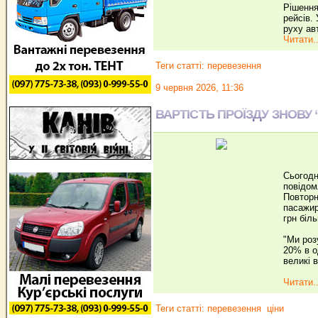
Рішення
рейсів.
руху ав
Читати..
Теги статті:
перевезення
9 червня 2026, 11:36
ВАРТІСТЬ ПРОЇЗДУ ЗНОВУ 
Сьогодн
повідом
Повторн
пасажир
грн біль
"Ми роз
20% в о
великі 
Читати..
Теги статті:
перевезення
ціни