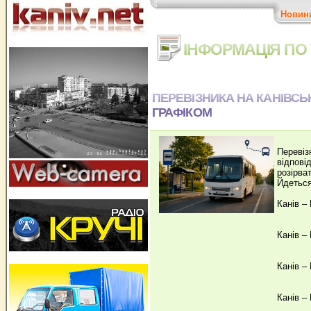
Новин
ІНФОРМАЦІЯ ПО 
ПЕРЕВІЗНИКА НА КАНІВСЬ
ГРАФІКОМ
Перевіз
відпові
розірват
Йдеться
Канів –
Канів –
Канів –
Канів –