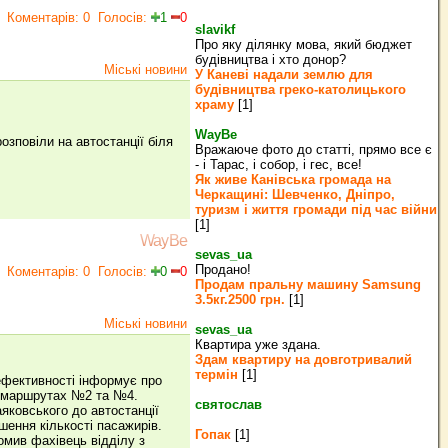
Коментарів: 0
Голосів:
1
0
slavikf
Про яку ділянку мова, який бюджет
будівництва і хто донор?
Міські новини
У Каневі надали землю для
будівництва греко‐католицького
храму
[1]
WayBe
озповіли на автостанції біля
Вражаюче фото до статті, прямо все є
- і Тарас, і собор, і гес, все!
Як живе Канівська громада на
Черкащині: Шевченко, Дніпро,
туризм і життя громади під час війни
[1]
WayBe
sevas_ua
Продано!
Коментарів: 0
Голосів:
0
0
Продам пральну машину Samsung
3.5кг.2500 грн.
[1]
Міські новини
sevas_ua
Квартира уже здана.
Здам квартиру на довготривалий
термін
[1]
ефективності інформує про
на маршрутах №2 та №4.
святослав
аяковського до автостанції
ьшення кількості пасажирів.
Гопак
[1]
омив фахівець відділу з