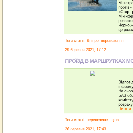
Міністр
портів»
«Старт 
Мінінфр
розвито
Чорноби
це розв
Теги статті:
Дніпро
перевезення
29 березня 2021, 17:12
ПРОЇЗД В МАРШРУТКАХ МО
Відпові
інформу
На сьог
БАЗ обс
комітет
розраху
Читати..
Теги статті:
перевезення
ціна
26 березня 2021, 17:43