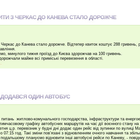
ДИТИ З ЧЕРКАС ДО КАНЕВА СТАЛО ДОРОЖЧЕ
з Черкас до Канева стало дорожче. Відтепер квиток коштує 288 гривень, р
авління.
мо, минулого тижня проїзд до Києва здорожчав на 100 гривень.
дорожчали майже всі приміські перевезення в області.
.
 ДОДАВСЯ ОДИН АВТОБУС
з питань житлово-комунального господарства, інфраструктури та енерго
 тимчасовому графіку автобусних маршрутів на час дії воєнного стану 
овтня ц.р. перевізник у будні дні додає один рейс від зупинки по вулиці М
 о 07:15 год. Такі зміни пов’язані з відновленням очного навчання та збіл
 подальшому плануємо відновити інші автобусні рейси по Каневу, ˗ повід