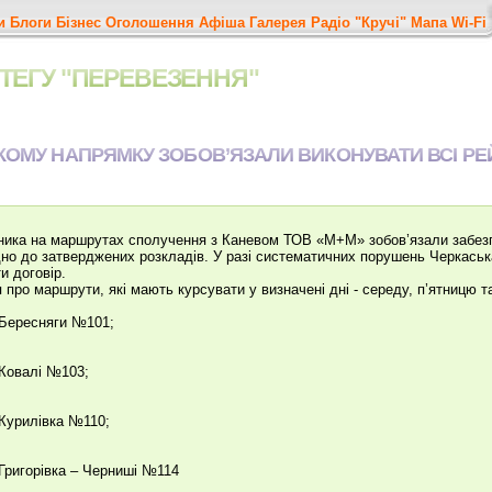
и
Блоги
Бізнес
Оголошення
Афіша
Галерея
Радіо "Кручі"
Мапа
Wi-Fi
ТЕГУ "ПЕРЕВЕЗЕННЯ"
КОМУ НАПРЯМКУ ЗОБОВ’ЯЗАЛИ ВИКОНУВАТИ ВСІ РЕ
ника на маршрутах сполучення з Каневом ТОВ «М+М» зобов’язали забезп
дно до затверджених розкладів. У разі систематичних порушень Черкас
и договір.
 про маршрути, які мають курсувати у визначені дні - середу, п’ятницю т
 Бересняги №101;
 Ковалі №103;
 Курилівка №110;
 Григорівка – Черниші №114