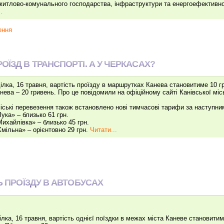
житлово-комунального господарства, інфраструктури та енергоефективнос
.
ення
ОЇЗД В ТРАНСПОРТІ. А У ЧЕРКАСАХ?
ділка, 16 травня, вартість проїзду в маршрутках Канева становитиме 10 
нева – 20 гривень. Про це повідомили на офіційному сайті Канівської мі
іські перевезення також встановлено нові тимчасові тарифи за наступни
Лука» – близько 61 грн.
Михайлівка» – близько 45 грн.
Хмільна» – орієнтовно 29 грн.
Читати...
Ь ПРОЇЗДУ В АВТОБУСАХ
ілка, 16 травня, вартість однієї поїздки в межах міста Каневе становити