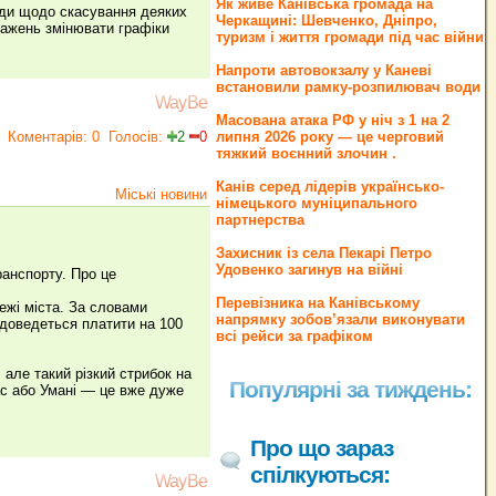
Як живе Канівська громада на
ади щодо скасування деяких
Черкащині: Шевченко, Дніпро,
оважень змінювати графіки
туризм і життя громади під час війни
Напроти автовокзалу у Каневі
встановили рамку-розпилювач води
WayBe
Масована атака РФ у ніч з 1 на 2
Коментарів: 0
Голосів:
2
0
липня 2026 року — це черговий
тяжкий воєнний злочин .
Канів серед лідерів українсько-
Міські новини
німецького муніципального
партнерства
Захисник із села Пекарі Петро
Удовенко загинув на війні
ранспорту. Про це
Перевізника на Канівському
ежі міста. За словами
напрямку зобов’язали виконувати
 доведеться платити на 100
всі рейси за графіком
 але такий різкий стрибок на
Популярні за тиждень:
ас або Умані — це вже дуже
Про що зараз
спілкуються:
WayBe