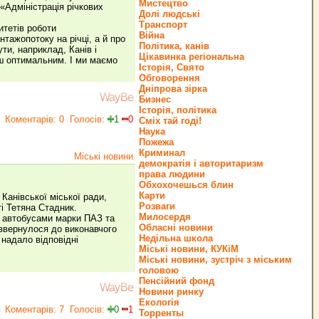
Мистецтво
«Адміністрація річкових
Долі людські
Транспорт
итетів роботи
Війна
тажопотоку на річці, а й про
Політика, канів
ти, наприклад, Канів і
Цікавинка регіональна
ш оптимальним. І ми маємо
Історія, Свято
Обговорення
Дніпрова зірка
WayBe
Бизнес
Історія, політика
Коментарів: 0
Голосів:
1
0
Сміх тай годі!
Наука
Пожежа
Криминал
Міські новини
демократія і авторитаризм
права людини
Обхохочешься блин
Карти
Канівської міської ради,
Розваги
і Тетяна Стадник.
Милосердя
5 автобусами марки ПАЗ та
Обласні новини
звернулося до виконавчого
Недільна школа
 надало відповідні
Міські новини, КУКіМ
Міські новини, зустріч з міським
головою
Пенсійний фонд
WayBe
Новини ринку
Екологія
Коментарів: 7
Голосів:
0
1
Торренты