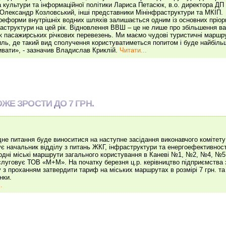
а культури та інформаційної політики Лариса Петасюк, в.о. директора ДП 
 Олександр Козловський, інші представники Мінінфраструктури та МКІП.
реформи внутрішніх водних шляхів залишається одним із основних пріор
аструктури на цей рік. Відновлення ВВШ – це не лише про збільшення ван
к пасажирських річкових перевезень. Ми маємо чудові туристичні маршру
ль, де такий вид сполучення користуватиметься попитом і буде найбіль
ивати», - зазначив Владислав Криклій.
Читати...
ЖЕ ЗРОСТИ ДО 7 ГРН.
дне питання буде виноситися на наступне засідання виконавчого комітету 
є начальник відділу з питань ЖКГ, інфраструктури та енергоефективност
одні міські маршрути загального користування в Каневі №1, №2, №4, №
луговує ТОВ «М+М». На початку березня ц.р. керівництво підприємства 
у з проханням затвердити тариф на міських маршрутах в розмірі 7 грн. та
нки.
.