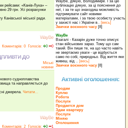
WayBe, дякую, Володимире. І за цю
ми рейсами: «Канів-Лука» –
публікацію дякую, за ці пояснення до
вно 29 грн. Усі розрахунки
неї, і за те що знаходиш можливість
підтримувати сайт новими
у Канівської міської ради.
матеріалами, і за твою особисту участь
у захисті нас і України в..
[весь]
Звички воєнного часу
[8]
WayBe
WayBe
Взагалі - Казарін дуже точно описує
стан військових зараз. Тому що сам
Коментарів: 0
Голосів:
0
0
такий. Він пише те, на що часто навіть
не звертаємо уваги - це відбується
ІДПЛИВТИ ДО
само по собі, природньо. Від життя яке
живеш, від ..
[весь]
Міські
Звички воєнного часу
[8]
новини
Активні оголошення:
ічкового судноплавства
ховища та направляється до
Продам
асні джерела.
Читати...
Куплю
Робота
Послуги
Продается дом
Здам квартиру
Послуги
WayBe
Міняю
Оголошення
Коментарів: 2
Голосів:
0
1