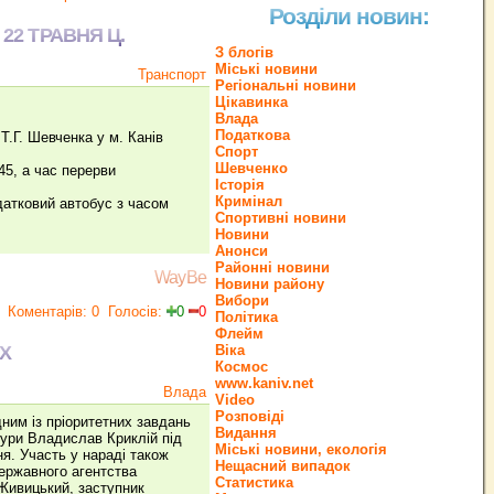
Розділи новин:
22 ТРАВНЯ Ц.
З блогів
Міські новини
Транспорт
Регіональні новини
Цікавинка
Влада
Податкова
Т.Г. Шевченка у м. Канів
Спорт
Шевченко
45, а час перерви
Історія
Кримінал
датковий автобус з часом
Спортивні новини
Новини
Анонси
Районні новини
WayBe
Новини району
Вибори
Коментарів: 0
Голосів:
0
0
Політика
Флейм
Х
Віка
Космос
www.kaniv.net
Влада
Video
Розповіді
ним із пріоритетних завдань
Видання
тури Владислав Криклій під
Міські новини, екологія
ня. Участь у нараді також
Нещасний випадок
Державного агентства
Статистика
 Живицький, заступник