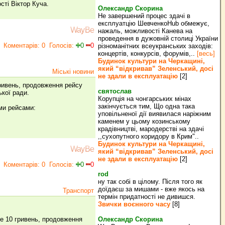
ті Віктор Куча.
Олександр Скорина
Не завершений процес здачі в
експлуатцію ШевченкоHub обмежує,
WayBe
нажаль, можливості Канева на
проведення в дужовній столиці України
Коментарів: 0
Голосів:
0
0
різноманітних всеукранських заходів:
концертів, конкурсів, форумів,..
[весь]
Будинок культури на Черкащині,
який “відкривав” Зеленський, досі
Міські новини
не здали в експлуатацію
[2]
гривень, продовження рейсу
святослав
ської ради.
Корупція на чонгарських мінах
закінчується тим, Що одна така
ми рейсами:
уповільненої дії виявилася наріжним
каменем у цьому козинському
крадівництві, мародерстві на здачі
,,сухопутного коридору в Крим"..
Будинок культури на Черкащині,
WayBe
який “відкривав” Зеленський, досі
не здали в експлуатацію
[2]
Коментарів: 0
Голосів:
0
0
rod
ну так собі в цілому. Після того як
доїдаєш за мишами - вже якось на
Транспорт
термін придатності не дивишся.
Звички воєнного часу
[8]
ме 10 гривень, продовження
Олександр Скорина