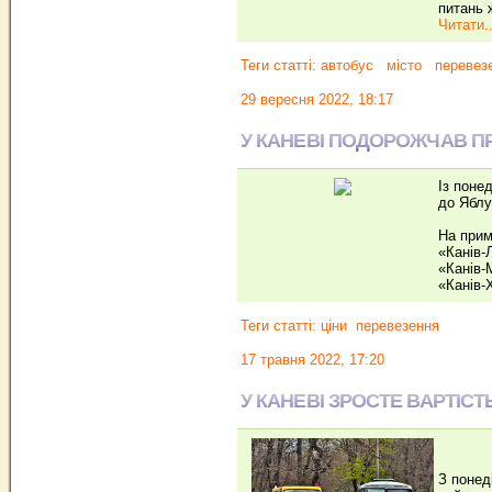
питань 
Читати..
Теги статті:
автобус
місто
перевез
29 вересня 2022, 18:17
У КАНЕВІ ПОДОРОЖЧАВ ПР
Із поне
до Яблу
На прим
«Канів-
«Канів-
«Канів-
Теги статті:
ціни
перевезення
17 травня 2022, 17:20
У КАНЕВІ ЗРОСТЕ ВАРТІСТ
З понед