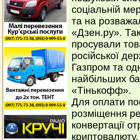
соціальній ме
та на розважа
«Дзен.ру». Та
просували тов
російської дер
Газпром та од
найбільших бан
«Тінькофф».
Для оплати по
розміщення р
конвертації о
криптовалюту,