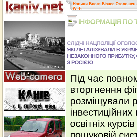
Новини
Блоги
Бізнес
Оголошен
Wi-Fi
ІНФОРМАЦІЯ ПО 
СЛІДЧІ НАЦПОЛІЦІЇ ОГОЛ
ЯКІ ЛЕГАЛІЗУВАЛИ В УКРАЇ
НЕЗАКОННОГО ПРИБУТКУ, 
З РОСІЄЮ
Під час повно
вторгнення фі
розміщували 
інвестиційних 
освітніх курсів
пошуковій сис