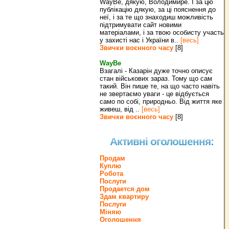
WayBe, дякую, Володимире. І за цю
публікацію дякую, за ці пояснення до
неї, і за те що знаходиш можливість
підтримувати сайт новими
матеріалами, і за твою особисту участь
у захисті нас і України в..
[весь]
Звички воєнного часу
[8]
WayBe
Взагалі - Казарін дуже точно описує
стан військових зараз. Тому що сам
такий. Він пише те, на що часто навіть
не звертаємо уваги - це відбується
само по собі, природньо. Від життя яке
живеш, від ..
[весь]
Звички воєнного часу
[8]
Активні оголошення:
Продам
Куплю
Робота
Послуги
Продается дом
Здам квартиру
Послуги
Міняю
Оголошення