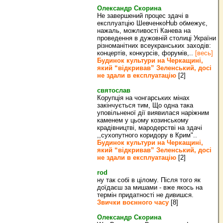
Олександр Скорина
Не завершений процес здачі в
експлуатцію ШевченкоHub обмежує,
нажаль, можливості Канева на
проведення в дужовній столиці України
різноманітних всеукранських заходів:
концертів, конкурсів, форумів,..
[весь]
Будинок культури на Черкащині,
який “відкривав” Зеленський, досі
не здали в експлуатацію
[2]
святослав
Корупція на чонгарських мінах
закінчується тим, Що одна така
уповільненої дії виявилася наріжним
каменем у цьому козинському
крадівництві, мародерстві на здачі
,,сухопутного коридору в Крим"..
Будинок культури на Черкащині,
який “відкривав” Зеленський, досі
не здали в експлуатацію
[2]
rod
ну так собі в цілому. Після того як
доїдаєш за мишами - вже якось на
термін придатності не дивишся.
Звички воєнного часу
[8]
Олександр Скорина