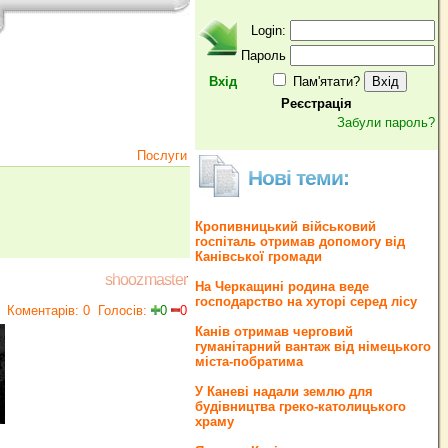
Login:
Пароль
Вхід
Пам'ятати?
Реєстрація
Забули пароль?
Послуги
Нові теми:
Кропивницький військовий
госпіталь отримав допомогу від
Канівської громади
shoozmaster
На Черкащині родина веде
господарство на хуторі серед лісу
Коментарів: 0
Голосів:
0
0
Канів отримав черговий
гуманітарний вантаж від німецького
міста-побратима
У Каневі надали землю для
будівництва греко‐католицького
храму