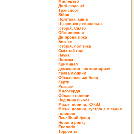
Мистецтво
Долі людські
Транспорт
Війна
Політика, канів
Цікавинка регіональна
Історія, Свято
Обговорення
Дніпрова зірка
Бизнес
Історія, політика
Сміх тай годі!
Наука
Пожежа
Криминал
демократія і авторитаризм
права людини
Обхохочешься блин
Карти
Розваги
Милосердя
Обласні новини
Недільна школа
Міські новини, КУКіМ
Міські новини, зустріч з міським
головою
Пенсійний фонд
Новини ринку
Екологія
Торренты