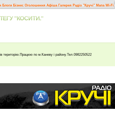
и
Блоги
Бізнес
Оголошення
Афіша
Галерея
Радіо "Кручі"
Мапа
Wi-Fi
ТЕГУ "КОСИТИ."
ів територію.Працюю по м.Каневу і району.Тел.0982250522