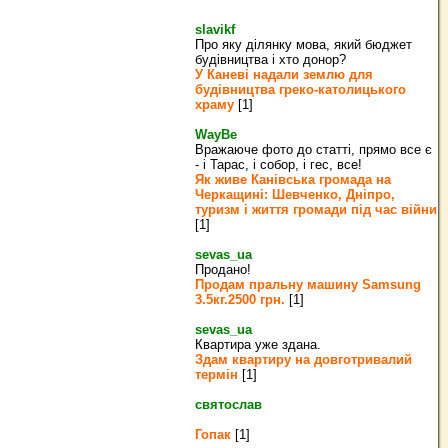
slavikf
Про яку ділянку мова, який бюджет
будівництва і хто донор?
У Каневі надали землю для
будівництва греко‐католицького
храму
[1]
WayBe
Вражаюче фото до статті, прямо все є
- і Тарас, і собор, і гес, все!
Як живе Канівська громада на
Черкащині: Шевченко, Дніпро,
туризм і життя громади під час війни
[1]
sevas_ua
Продано!
Продам пральну машину Samsung
3.5кг.2500 грн.
[1]
sevas_ua
Квартира уже здана.
Здам квартиру на довготривалий
термін
[1]
святослав
Гопак
[1]