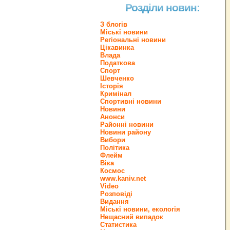
Розділи новин:
З блогів
Міські новини
Регіональні новини
Цікавинка
Влада
Податкова
Спорт
Шевченко
Історія
Кримінал
Спортивні новини
Новини
Анонси
Районні новини
Новини району
Вибори
Політика
Флейм
Віка
Космос
www.kaniv.net
Video
Розповіді
Видання
Міські новини, екологія
Нещасний випадок
Статистика