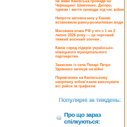
Як живе Канівська громада на
Черкащині: Шевченко, Дніпро,
туризм і життя громади під час війни
Напроти автовокзалу у Каневі
встановили рамку-розпилювач води
Масована атака РФ у ніч з 1 на 2
липня 2026 року — це черговий
тяжкий воєнний злочин .
Канів серед лідерів українсько-
німецького муніципального
партнерства
Захисник із села Пекарі Петро
Удовенко загинув на війні
Перевізника на Канівському
напрямку зобов’язали виконувати
всі рейси за графіком
Популярні за тиждень:
Про що зараз
спілкуються: