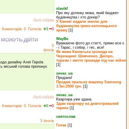
slavikf
Про яку ділянку мова, який бюджет
будівництва і хто донор?
Анті-гоблін
У Каневі надали землю для
будівництва греко‐католицького
Коментарів: 0
Голосів:
3
0
храму
[1]
WayBe
Е МОЖУТЬ ДІЙТИ
Вражаюче фото до статті, прямо все є
З
- і Тарас, і собор, і гес, все!
блогів
Як живе Канівська громада на
Черкащині: Шевченко, Дніпро,
туризм і життя громади під час війни
одо дизайну Алеї Героїв.
[1]
ть міський голова пропонує
sevas_ua
Продано!
Продам пральну машину Samsung
3.5кг.2500 грн.
[1]
sevas_ua
Анті-гоблін
Квартира уже здана.
Здам квартиру на довготривалий
Коментарів: 0
Голосів:
0
0
термін
[1]
святослав
З блогів
Гопак
[1]