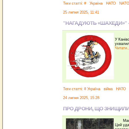
Теги статті:
#
Україна
НАТО
NAT
25 липня 2025, 11:41
"НАГАДУЮТЬ «ШАХЕДИ»" -
У Канів
ухвалил
Читати..
Теги статті:
# Україна
війна
НАТО
24 липня 2025, 15:28
ПРО ДРОНИ, ЩО ЗНИЩИЛИ 
Масштаб
Цей уда