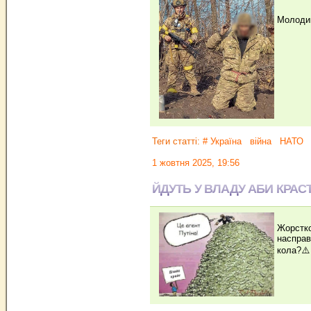
Молодий
Теги статті:
# Україна
війна
НАТО
1 жовтня 2025, 19:56
ЙДУТЬ У ВЛАДУ АБИ КРАС
Жорстко
насправ
кола?⚠️