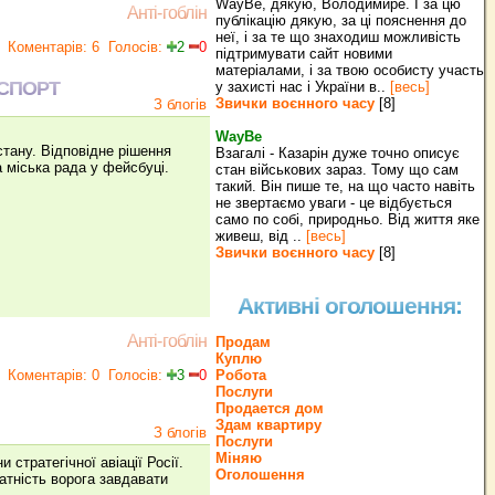
WayBe, дякую, Володимире. І за цю
Анті-гоблін
публікацію дякую, за ці пояснення до
неї, і за те що знаходиш можливість
Коментарів: 6
Голосів:
2
0
підтримувати сайт новими
матеріалами, і за твою особисту участь
НСПОРТ
у захисті нас і України в..
[весь]
Звички воєнного часу
[8]
З блогів
WayBe
стану. Відповідне рішення
Взагалі - Казарін дуже точно описує
а міська рада у фейсбуці.
стан військових зараз. Тому що сам
такий. Він пише те, на що часто навіть
не звертаємо уваги - це відбується
само по собі, природньо. Від життя яке
живеш, від ..
[весь]
Звички воєнного часу
[8]
Активні оголошення:
Анті-гоблін
Продам
Куплю
Коментарів: 0
Голосів:
3
0
Робота
Послуги
Продается дом
Здам квартиру
З блогів
Послуги
Міняю
ратегічної авіації Росії.
Оголошення
атність ворога завдавати