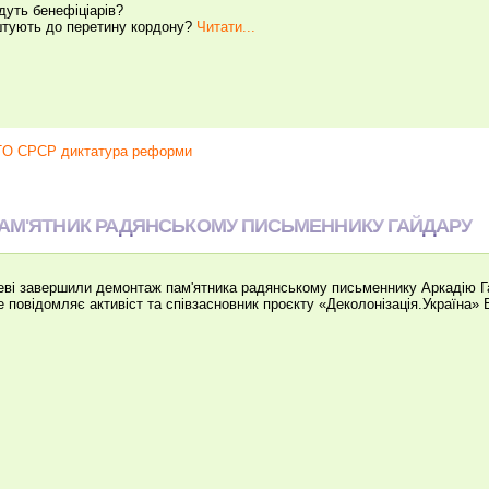
дуть бенефіціарів?
тують до перетину кордону?
Читати...
ATO СРСР диктатура реформи
ПАМ'ЯТНИК РАДЯНСЬКОМУ ПИСЬМЕННИКУ ГАЙДАРУ
і завершили демонтаж пам'ятника радянському письменнику Аркадію Г
повідомляє активіст та співзасновник проєкту «Деколонізація.Україна