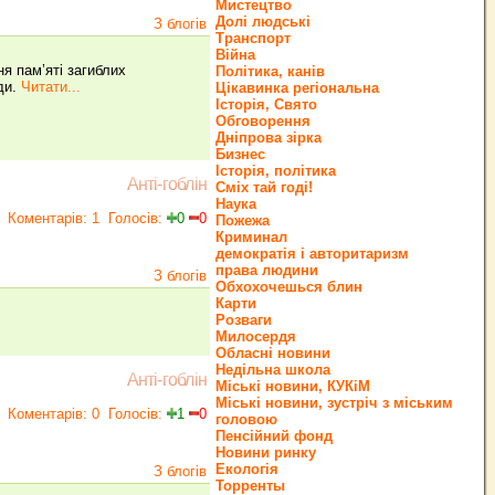
Мистецтво
Долі людські
З блогів
Транспорт
Війна
 пам’яті загиблих
Політика, канів
ади.
Читати...
Цікавинка регіональна
Історія, Свято
Обговорення
Дніпрова зірка
Бизнес
Історія, політика
Анті-гоблін
Сміх тай годі!
Наука
Коментарів: 1
Голосів:
0
0
Пожежа
Криминал
демократія і авторитаризм
права людини
З блогів
Обхохочешься блин
Карти
Розваги
Милосердя
Обласні новини
Недільна школа
Анті-гоблін
Міські новини, КУКіМ
Міські новини, зустріч з міським
Коментарів: 0
Голосів:
1
0
головою
Пенсійний фонд
Новини ринку
Екологія
З блогів
Торренты