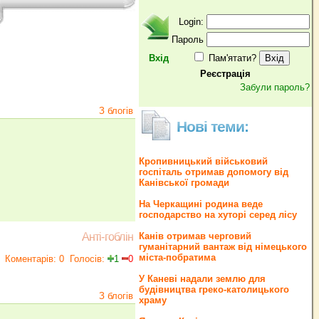
Login:
Пароль
Вхід
Пам'ятати?
Реєстрація
Забули пароль?
З блогів
Нові теми:
Кропивницький військовий
госпіталь отримав допомогу від
Канівської громади
На Черкащині родина веде
господарство на хуторі серед лісу
Канів отримав черговий
Анті-гоблін
гуманітарний вантаж від німецького
міста-побратима
Коментарів: 0
Голосів:
1
0
У Каневі надали землю для
будівництва греко‐католицького
З блогів
храму