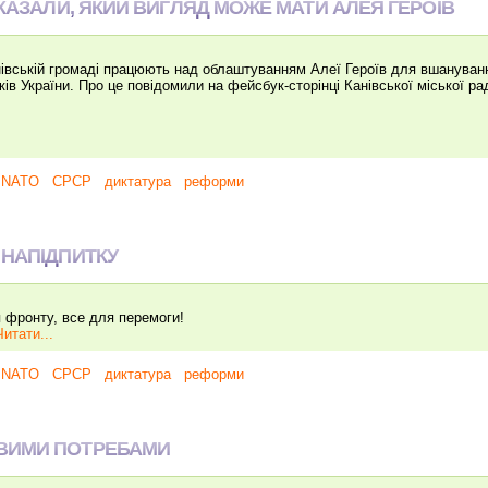
ОКАЗАЛИ, ЯКИЙ ВИГЛЯД МОЖЕ МАТИ АЛЕЯ ГЕРОЇВ
ській громаді працюють над облаштуванням Алеї Героїв для вшанування
ків України. Про це повідомили на фейсбук-сторінці Канівської міської р
NATO
СРСР
диктатура
реформи
 НАПІДПИТКУ
 фронту, все для перемоги!
Читати...
NATO
СРСР
диктатура
реформи
ВИМИ ПОТРЕБАМИ