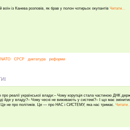
 воїн із Канева розповів, як брав у полон чотирьох окупантів
Читати...
NATO
СРСР
диктатура
реформи
ТИ!
 про реалії української влади:– Чому корупція стала частиною ДНК держ
ді йде у владу?– Чому чесні не виживають у системі?– І що має змінитис
 Це не про політиків. Це — про НАС і СИСТЕМУ, яка нас тримає.
Читати..