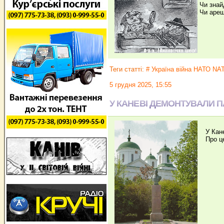
Чи знай
Чи ареш
Теги статті:
# Україна війна НАТО N
5 грудня 2025, 15:55
У КАНЕВІ ДЕМОНТУВАЛИ 
У Канев
Про це 