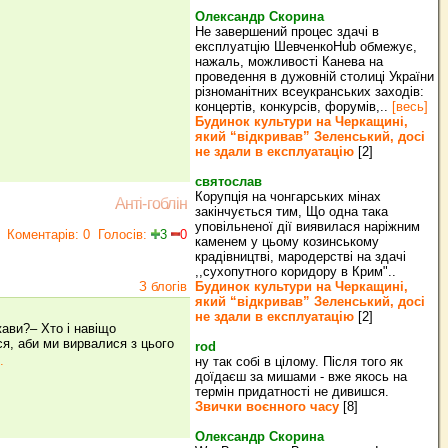
Олександр Скорина
Не завершений процес здачі в
експлуатцію ШевченкоHub обмежує,
нажаль, можливості Канева на
проведення в дужовній столиці України
різноманітних всеукранських заходів:
концертів, конкурсів, форумів,..
[весь]
Будинок культури на Черкащині,
який “відкривав” Зеленський, досі
не здали в експлуатацію
[2]
святослав
Корупція на чонгарських мінах
Анті-гоблін
закінчується тим, Що одна така
уповільненої дії виявилася наріжним
Коментарів: 0
Голосів:
3
0
каменем у цьому козинському
крадівництві, мародерстві на здачі
,,сухопутного коридору в Крим"..
З блогів
Будинок культури на Черкащині,
який “відкривав” Зеленський, досі
не здали в експлуатацію
[2]
ави?– Хто і навіщо
я, аби ми вирвалися з цього
rod
.
ну так собі в цілому. Після того як
доїдаєш за мишами - вже якось на
термін придатності не дивишся.
Звички воєнного часу
[8]
Олександр Скорина