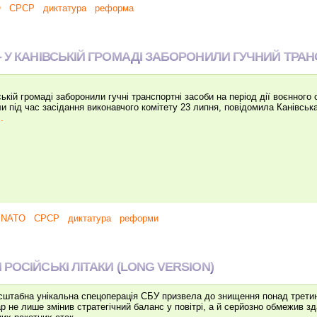
O
СРСР
диктатура
реформа
 У КАНІВСЬКІЙ ГРОМАДІ ЗАБОРОНИЛИ ГУЧНИЙ ТРА
ській громаді заборонили гучні транспортні засоби на період дії воєнного 
и під час засідання виконавчого комітету 23 липня, повідомила Канівськ
.
NATO
СРСР
диктатура
реформи
РОСІЙСЬКІ ЛІТАКИ (LONG VERSION)
на унікальна спецоперація СБУ призвела до знищення понад третини ст
р не лише змінив стратегічний баланс у повітрі, а й серйозно обмежив зд