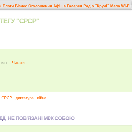
и
Блоги
Бізнес
Оголошення
Афіша
Галерея
Радіо "Кручі"
Мапа
Wi-Fi
ТЕГУ "СРСР"
існі...
Читати...
СРСР
диктатура
війна
ДІЇ, НЕ ПОВ'ЯЗАНІ МІЖ СОБОЮ