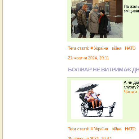
На жаль,
зміцнен
Теги статті:
# Україна
війна
НАТО
21 жовтня 2024, 20:11
БОЛІВАР НЕ ВИТРИМАЄ Д
А чи ді
глузду?
Читати..
Теги статті:
# Україна
війна
НАТО
25 вересня 2024, 19:47