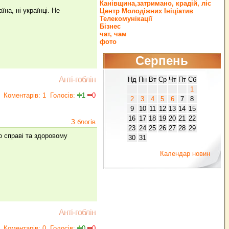
Канівщина,затримано, крадій, ліс
їна, ні українці. He
Центр Молодіжних Ініціатив
Телекомунікації
Бізнес
чат, чам
фото
Серпень
Анті-гоблін
Нд
Пн
Вт
Ср
Чт
Пт
Сб
1
Коментарів: 1
Голосів:
1
0
2
3
4
5
6
7
8
9
10
11
12
13
14
15
16
17
18
19
20
21
22
З блогів
23
24
25
26
27
28
29
о справі та здоровому
30
31
Календар новин
Анті-гоблін
Коментарів: 0
Голосів:
0
0