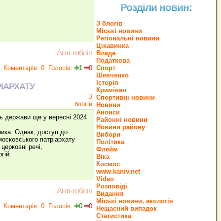
Розділи новин:
З блогів
Міські новини
Регіональні новини
Цікавинка
Анті-гоблін
Влада
Податкова
Коментарів: 0
Голосів:
1
0
Спорт
Шевченко
Історія
ІАРХАТУ
Кримінал
З
Спортивні новини
блогів
Новини
Анонси
ь держави ще у вересні 2024
Районні новини
Новини району
ика. Однак, доступ до
Вибори
московського патріархату
Політика
церковні речі,
Флейм
гій.
Віка
Космос
www.kaniv.net
Video
Розповіді
Анті-гоблін
Видання
Міські новини, екологія
Коментарів: 0
Голосів:
0
0
Нещасний випадок
Статистика