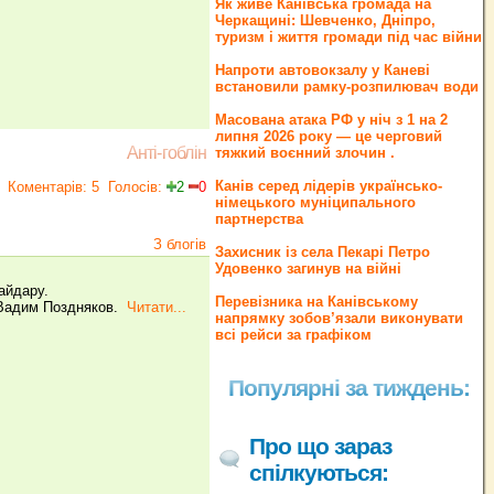
Як живе Канівська громада на
Черкащині: Шевченко, Дніпро,
туризм і життя громади під час війни
Напроти автовокзалу у Каневі
встановили рамку-розпилювач води
Масована атака РФ у ніч з 1 на 2
липня 2026 року — це черговий
Анті-гоблін
тяжкий воєнний злочин .
Канів серед лідерів українсько-
Коментарів: 5
Голосів:
2
0
німецького муніципального
партнерства
З блогів
Захисник із села Пекарі Петро
Удовенко загинув на війні
айдару.
Перевізника на Канівському
» Вадим Поздняков.
Читати...
напрямку зобов’язали виконувати
всі рейси за графіком
Популярні за тиждень:
Про що зараз
спілкуються: