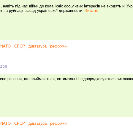
 навіть під час війни до кола їхніх особливих інтересів не входять ні Укра
ня, а руйнація засад української державности.
Читати...
NATO
СРСР
диктатура
реформи
ВОХ
йсно рішення, що приймаються, оптимальні і підпорядковуються виключн
.
NATO
СРСР
диктатура
реформи