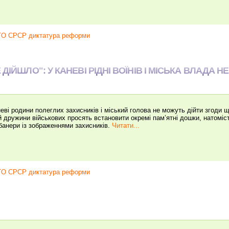
ATO СРСР диктатура реформи
ДІЙШЛО": У КАНЕВІ РІДНІ ВОЇНІВ І МІСЬКА ВЛАДА Н
і родини полеглих захисників і міський голова не можуть дійти згоди щ
й дружини військових просять встановити окремі пам’ятні дошки, натоміс
 банери із зображеннями захисників.
Читати...
ATO СРСР диктатура реформи