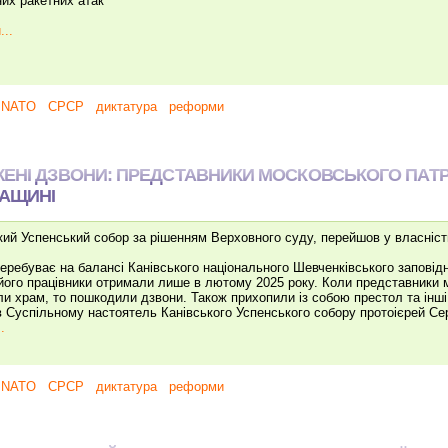
их ракетних атак
...
NATO
СРСР
диктатура
реформи
ЖЕНІ ДЗВОНИ: ПРЕДСТАВНИКИ МОСКОВСЬКОГО ПАТР
КАЩИНІ
кий Успенський собор за рішенням Верховного суду, перейшов у власніст
ребуває на балансі Канівського національного Шевченківського заповідн
його працівники отримали лише в лютому 2025 року. Коли представники 
и храм, то пошкодили дзвони. Також прихопили із собою престол та інші 
в Суспільному настоятель Канівського Успенського собору протоієрей Сер
.
NATO
СРСР
диктатура
реформи