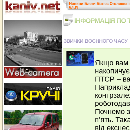
Новини
Блоги
Бізнес
Оголошен
Wi-Fi
ІНФОРМАЦІЯ ПО Т
ЗВИЧКИ ВОЄННОГО ЧАСУ
Якщо вам 
накопичує
ПТСР – ва
Наприклад
контрзале
роботодав
Почнемо з 
п'ять. Та
від ексцес