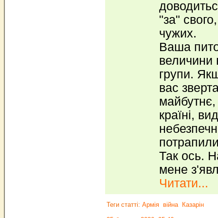
доводитьс
"за" свого
чужих.
Ваша пито
величини 
групи. Як
вас зверт
майбутнє,
країні, в
небезпечн
потрапили
Так ось. Н
мене з'яв
Читати...
Теги статті:
Армія
війна
Казарін