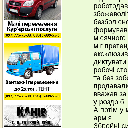
роботодав
збожеволіт
безболісн
формував 
місячного 
міг прете
ексклюзивн
диктувати 
робочі ст
та без зоб
продавали
вважав за
у роздріб.
А потім у
армія.
Збройні с