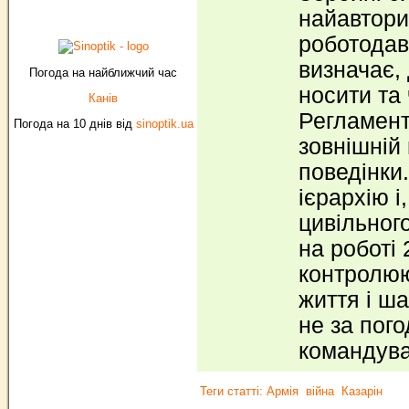
найавтори
роботодаве
визначає, 
Погода на найближчий час
носити та
Канів
Регламенту
Погода на 10 днів від
sinoptik.ua
зовнішній
поведінки
ієрархію і,
цивільног
на роботі 
контролюю
життя і ша
не за пог
командува
Теги статті:
Армія
війна
Казарін