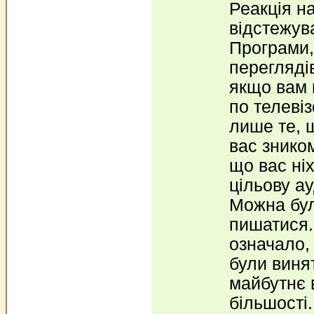
Реакція н
відстежув
Програми,
переглядів
якщо вам 
по телеві
лише те, 
вас знико
що вас ні
цільову а
Можна бу
пишатися.
означало, 
були виня
майбутнє 
більшості