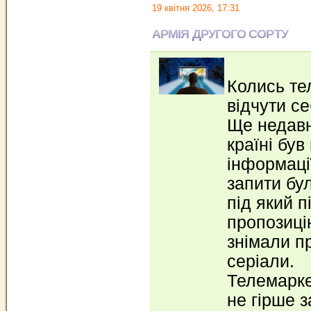
19 квітня 2026, 17:31
АРМІЯ ДРУГОГО СОРТУ
Колись те
відчути се
Ще недавн
країні бу
інформації
запити бу
під який 
пропозицію
знімали п
серіали.
Телемарке
не гірше з