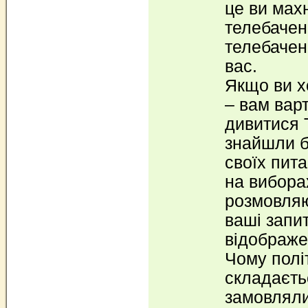
це ви мах
телебачен
телебачен
вас.
Якщо ви хо
– вам вар
дивитися 
знайшли б 
своїх пит
на вибора
розмовляю
ваші запи
відображе
Чому полі
складаєтьс
замовляли