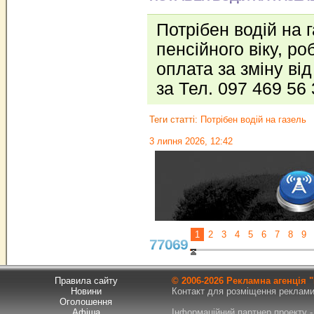
Потрібен водій на 
пенсійного віку, ро
оплата за зміну від
за Тел. 097 469 56
Теги статті:
Потрібен водій на газель
3 липня 2026, 12:42
1
2
3
4
5
6
7
8
9
77069
Правила сайту
© 2006-
2026 Рекламна агенція
Новини
Контакт для розміщення реклами т
Оголошення
Афіша
Інформаційний партнер проекту - 