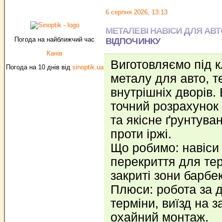
6 серпня 2026, 13:13
МЕТАЛЕВІ НАВІСИ ДЛЯ АВТО
Погода на найближчий час
ВІДПОЧИНКУ
Канів
Виготовляємо під к
Погода на 10 днів від
sinoptik.ua
металу для авто, те
внутрішніх дворів.
точний розрахунок
та якісне ґрунтув
проти іржі.
Що робимо: навіси 
перекриття для тер
закриті зони барбе
Плюси: робота за д
терміни, виїзд на з
охайний монтаж.