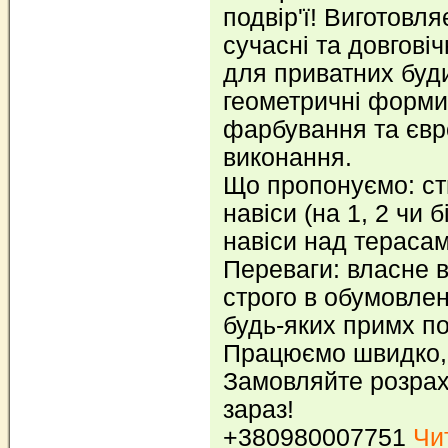
подвір'ї! Виготовл
сучасні та довговіч
для приватних будин
геометричні форми,
фарбування та євр
виконання.
Що пропонуємо: ст
навіси (на 1, 2 чи 
навіси над терасам
Переваги: власне 
строго в обумовлені
будь-яких примх по
Працюємо швидко, 
Замовляйте розрах
зараз!
+380980007751
Чит