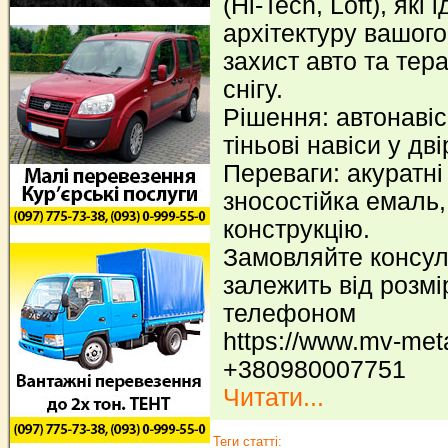
(Hi-Tech, Loft), як
архітектуру вашого
захист авто та тер
снігу.
Рішення: автонавіс
тіньові навіси у дві
Переваги: акуратні
зносостійка емаль,
конструкцію.
Замовляйте консуль
залежить від розмі
телефоном
https://www.mv-met
+380980007751
Читати...
Теги статті: