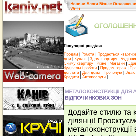
Новини
Блоги
Бізнес
Оголошенн
Wi-Fi
ОГОЛОШЕН
Популярні розділи:
Продам
|
Робота
|
Продається квартир
дом
|
Куплю
|
Здам квартиру
|
Будівни
Сниму квартиру
|
Різне
|
Магазин
|
Зда
будівельні роботи
|
Продам гараж
|
Про
доплата
|
Для дома
|
Пропоную
|
Здаю
Кредити
|
Автопослуги
|
МЕТАЛОКОНСТРУКЦІЇ ДЛЯ А
ВІДПОЧИНКОВИХ ЗОН
Додайте стилю та 
ділянці! Проєктуєм
металоконструкції 