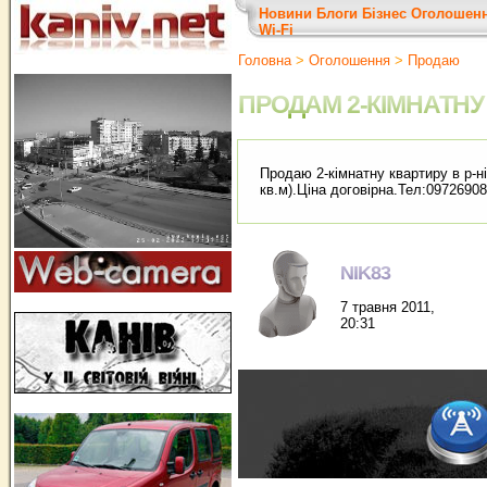
Новини
Блоги
Бізнес
Оголошен
Wi-Fi
Головна
>
Оголошення
>
Продаю
ПРОДАМ 2-КІМНАТНУ
Продаю 2-кімнатну квартиру в р-н
кв.м).Ціна договірна.Тел:09726908
NIK83
7 травня 2011,
20:31