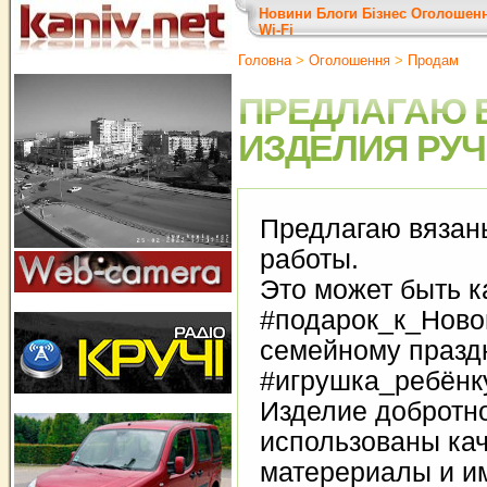
Новини
Блоги
Бізнес
Оголошен
Wi-Fi
Головна
>
Оголошення
>
Продам
ПРЕДЛАГАЮ 
ИЗДЕЛИЯ РУ
Предлагаю вязан
работы.
Это может быть к
#подарок_к_Ново
семейному праздн
#игрушка_ребёнк
Изделие добротно
использованы ка
матерериалы и и