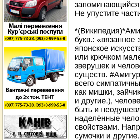
запоминающийся 
Не упустите част
*(Википедия)*Ами
букв.: «вязанное
японское искусст
или крючком мале
зверушек и чело
существ. #Амигу
всего симпатичны
как мишки, зайчик
и другие.), челове
быть и неодушев
наделённые чело
свойствами. Напр
сумочки и другие