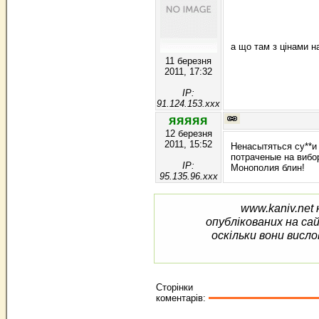
а що там з цінами н
11 березня
2011, 17:32
IP:
91.124.153.xxx
яяяяя
12 березня
2011, 15:52
Ненасытяться су**и 
потраченые на вибор
IP:
Монополия блин!
95.135.96.xxx
www.kaniv.net 
опублікованих на са
оскільки вони висло
Сторінки
коментарів: