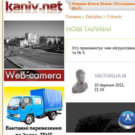
Новини
Блоги
Бізнес
Оголошен
Wi-Fi
Головна
>
Офіційно
>
З блогів
НОВІ ТАРИФИ
Хто прокоментує чим обгрунтован
та № 5
VIKTORIJA M
10 березня 2011,
21:24