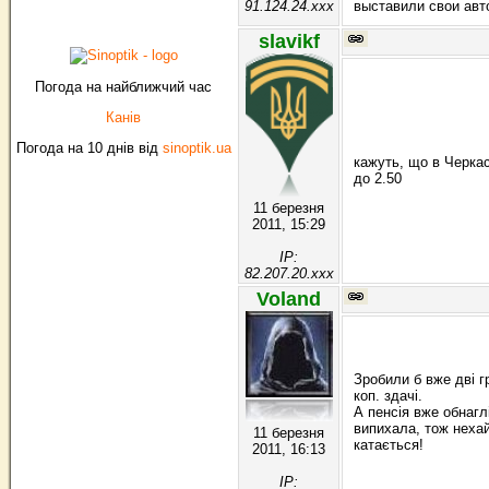
91.124.24.xxx
выставили свои авт
slavikf
Погода на найближчий час
Канів
Погода на 10 днів від
sinoptik.ua
кажуть, що в Черкас
до 2.50
11 березня
2011, 15:29
IP:
82.207.20.xxx
Voland
Зробили б вже дві г
коп. здачі.
А пенсія вже обнагл
випихала, тож нехай
11 березня
катається!
2011, 16:13
IP: