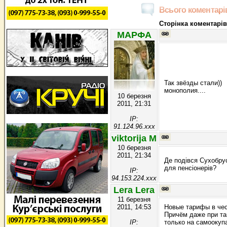
Всього коментарів
Сторінка коментарів
МАРФА
Так звёзды стали))
монополия....
10 березня
2011, 21:31
IP:
91.124.96.xxx
viktorija M
10 березня
2011, 21:34
Де подівся Сухобрус
для пенсіонерів?
IP:
94.153.224.xxx
Lera Lera
11 березня
2011, 14:53
Новые тарифы в чес
Причём даже при та
IP:
только на самоокуп