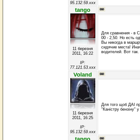
95.132.59.xxx
tango
Для сравнения - в 
00 - 2,50. Но есть о
Вы никогда в маршру
сидячие места! Ина
11 березня
водителей. Вот так.
2011, 16:22
IP:
77.121.53.xxx
Voland
Для того щоб ДАІ п
"Каністру бензіну" у
11 березня
2011, 16:25
IP:
95.132.59.xxx
tango