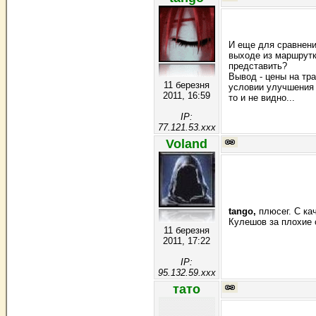
И еще для сравнени
выходе из маршрутк
представить?
Вывод - цены на тр
11 березня
условии улучшения 
2011, 16:59
то и не видно...
IP:
77.121.53.xxx
Voland
tango,
плюсег. С ка
Кулешов за плохие 
11 березня
2011, 17:22
IP:
95.132.59.xxx
тато