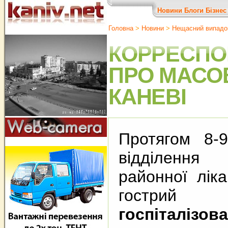
Новини
Блоги
Бізнес
Головна
>
Новини
>
Нещасний випадо
КОРРЕСПО
ПРО МАСО
КАНЕВІ
Протягом 8-
відділення
районної лік
гострий 
госпіталізова