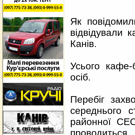
Як повідомил
відвідували 
Канів.
Усього кафе-
осіб.
Перебіг захв
середнього с
районної СЕ
проводитьс