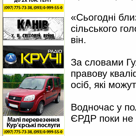
«Сьогодні бли
сільського го
він.
За словами Гул
правову кваліф
осіб, які можу
Водночас у пол
ЄРДР поки не 