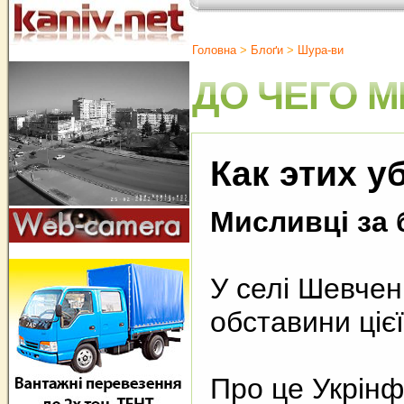
Головна
>
Блоґи
>
Шура-ви
ДО ЧЕГО М
Как этих у
Мисливці за 
У селі Шевчен
обставини цієї
Про це Укрінф