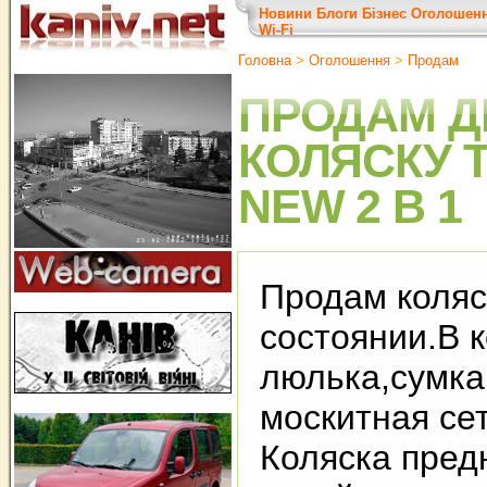
Новини
Блоги
Бізнес
Оголошен
Wi-Fi
Головна
>
Оголошення
>
Продам
ПРОДАМ Д
КОЛЯСКУ T
NEW 2 В 1
Продам коляс
состоянии.В 
люлька,сумка,
москитная сет
Коляска пред