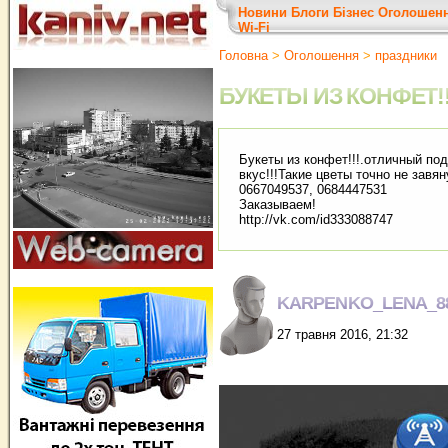
Новини
Блоги
Бізнес
Оголошен
Wi-Fi
Головна
>
Оголошення
>
праздники
БУКЕТЫ ИЗ КОНФЕТ!!
Букеты из конфет!!!.отличный по
вкус!!!Такие цветы точно не завяну
0667049537, 0684447531
Заказываем!
http://vk.com/id333088747
KARPENKO_LENA_8
27 травня 2016, 21:32