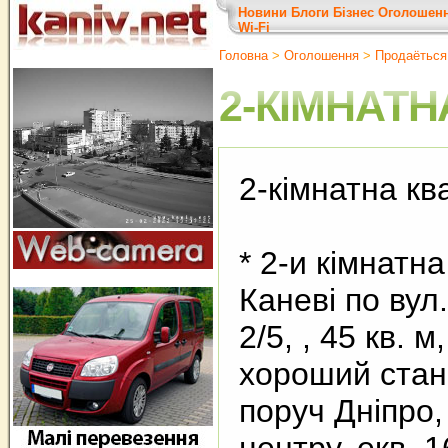
Новини
Блоги
Бізнес
Оголошен
Wi-Fi
Головна
>
Оголошення
>
Продаёться
2-КІМНАТН
2-кімнатна кв
* 2-и кімнатн
Каневі по вул.
2/5, , 45 кв. м
хороший стан,
поруч Дніпро,