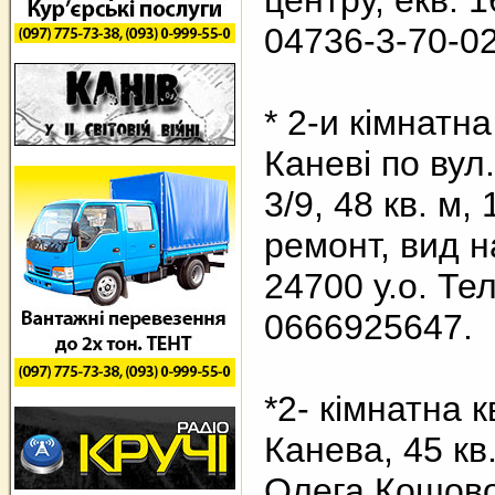
центру, екв. 1
04736-3-70-0
* 2-и кімнатн
Каневі по вул.
3/9, 48 кв. м,
ремонт, вид н
24700 у.о. Те
0666925647.
*2- кімнатна 
Канева, 45 кв.
Олега Кошово