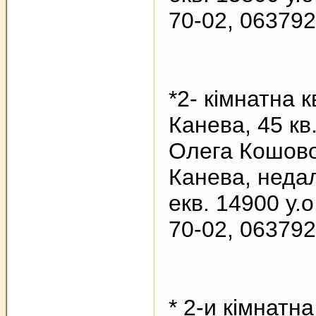
70-02, 06379
*2- кімнатна 
Канева, 45 кв.
Олега Кошово
Канева, недал
екв. 14900 у.о
70-02, 06379
* 2-и кімнатн