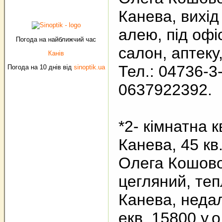
Канева, вихід
алею, під офі
Погода на найближчий час
салон, аптеку,
Канів
Тел.: 04736-3
Погода на 10 днів від
sinoptik.ua
0637922392.
*2- кімнатна 
Канева, 45 кв.
Олега Кошово
цегляний, теп
Канева, недал
екв. 15800 у.о