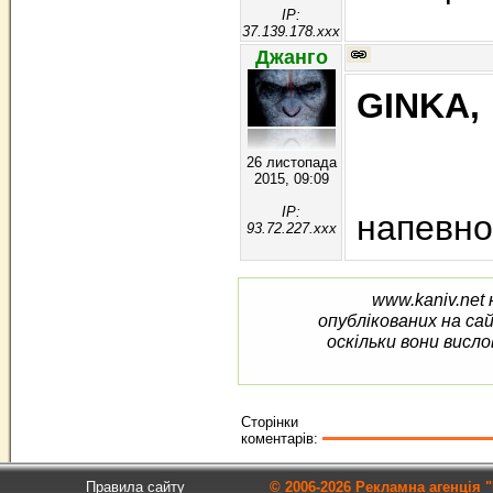
IP:
37.139.178.xxx
Джанго
GINKA,
26 листопада
2015, 09:09
IP:
напевно
93.72.227.xxx
www.kaniv.net 
опублікованих на са
оскільки вони висло
Сторінки
коментарів:
Правила сайту
© 2006-
2026 Рекламна агенція