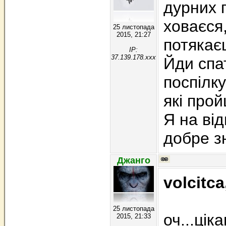
дурних 
ховаєся,
25 листопада
2015, 21:27
потякає
IP:
37.139.178.xxx
Йди спа
поспілку
які про
Я на від
добре зн
Джанго
volcitca
25 листопада
оч...ціка
2015, 21:33