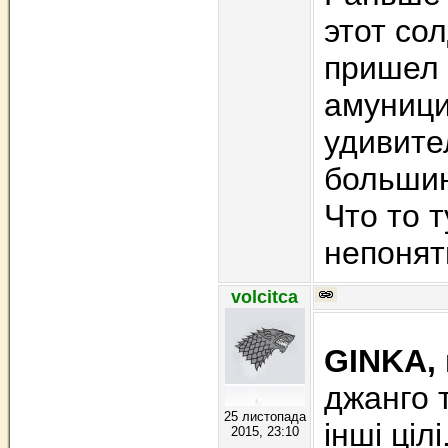
этот сол
пришел 
амуници
удивите
большин
Что то 
непонят
volcitca
GINKA,
джанго 
25 листопада
інші цілі
2015, 23:10