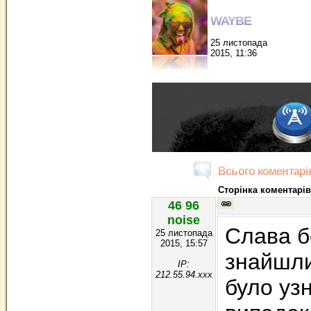
WAYBE
25 листопада
2015, 11:36
Всього коментарів
Сторінка коментарів
46 96
noise
Слава б
25 листопада
2015, 15:57
знайшли
IP:
212.55.94.xxx
було уз