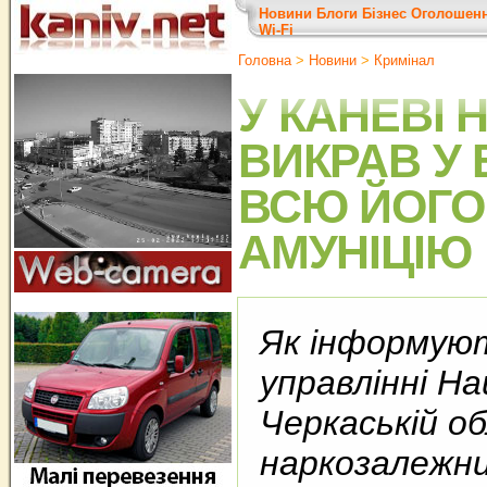
Новини
Блоги
Бізнес
Оголошен
Wi-Fi
Головна
>
Новини
>
Кримінал
У КАНЕВІ
ВИКРАВ У 
ВСЮ ЙОГО
АМУНІЦІЮ
Як інформуют
управлінні Нац
Черкаській об
наркозалежни