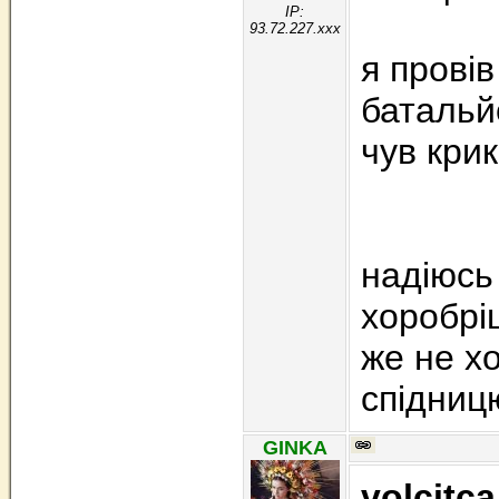
IP:
93.72.227.xxx
я провів
батальйо
чув крик
надіюсь
хоробріш
же не х
спідницю
GINKA
volcitca