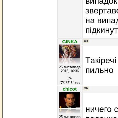
випадок
звертав
на випа
підкинут
GINKA
Такіречі
25 листопада
пильно
2015, 16:36
IP:
176.67.11.xxx
chicot
ничего с
25 листопада