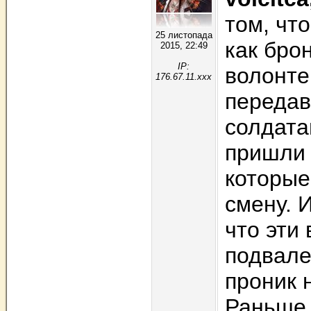
том, чт
25 листопада
как брон
2015, 22:49
IP:
волонте
176.67.11.xxx
передав
солдата
пришли 
которые
смену. 
что эти
подвале,
проник 
Раньше 