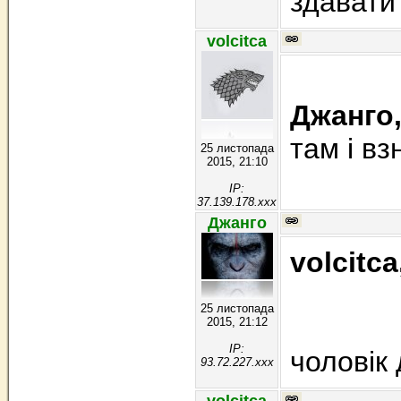
здавати ї
volcitca
Джанго
там і в
25 листопада
2015, 21:10
IP:
37.139.178.xxx
Джанго
volcitca
25 листопада
2015, 21:12
IP:
чоловік 
93.72.227.xxx