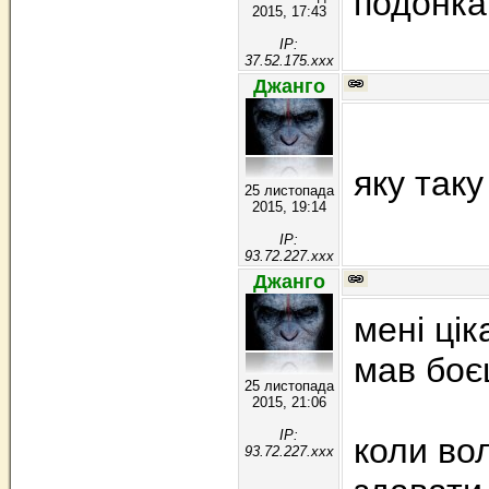
подонка
2015, 17:43
IP:
37.52.175.xxx
Джанго
яку таку
25 листопада
2015, 19:14
IP:
93.72.227.xxx
Джанго
мені цік
мав боєц
25 листопада
2015, 21:06
IP:
коли во
93.72.227.xxx