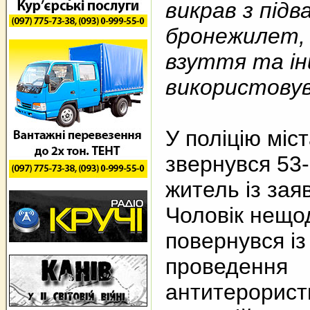
викрав з підв
бронежилет, 
взуття та інші
використовув
У поліцію міс
звернувся 53-
житель із зая
Чоловік нещо
повернувся із
проведення
антитерористи