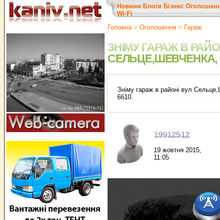
Новини
Блоги
Бізнес
Оголошен
Wi-Fi
Головна
>
Оголошення
>
Гараж
ЗНІМУ ГАРАЖ В РАЙО
СЕЛЬЦЕ,ШЕВЧЕНКА,
Зніму гараж в районі вул Сельце,
6610.
19912512
19 жовтня 2015,
11:05