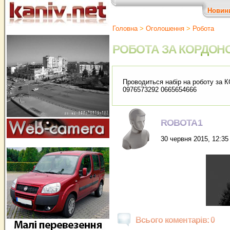
Новин
Головна
>
Оголошення
>
Робота
РОБОТА ЗА КОРДОН
Проводиться набір на роботу за К
0976573292 0665654666
ROBOTA1
30 червня 2015, 12:35
Всього коментарів: 0