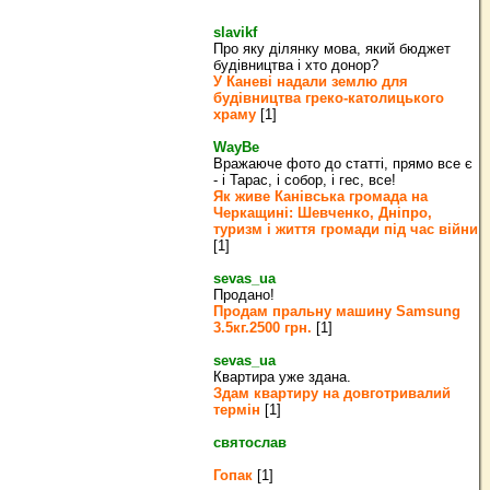
slavikf
Про яку ділянку мова, який бюджет
будівництва і хто донор?
У Каневі надали землю для
будівництва греко‐католицького
храму
[1]
WayBe
Вражаюче фото до статті, прямо все є
- і Тарас, і собор, і гес, все!
Як живе Канівська громада на
Черкащині: Шевченко, Дніпро,
туризм і життя громади під час війни
[1]
sevas_ua
Продано!
Продам пральну машину Samsung
3.5кг.2500 грн.
[1]
sevas_ua
Квартира уже здана.
Здам квартиру на довготривалий
термін
[1]
святослав
Гопак
[1]