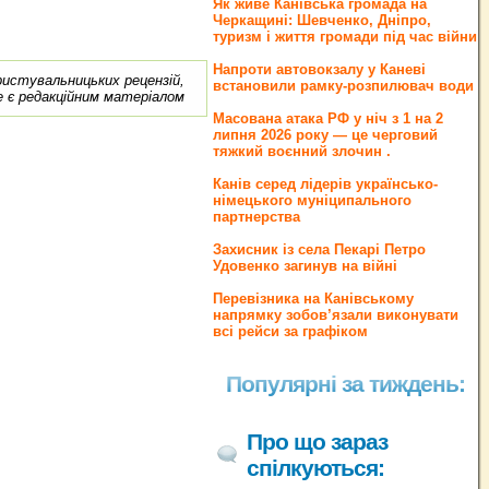
Як живе Канівська громада на
Черкащині: Шевченко, Дніпро,
туризм і життя громади під час війни
Напроти автовокзалу у Каневі
ористувальницьких рецензій,
встановили рамку-розпилювач води
е є редакційним матеріалом
Масована атака РФ у ніч з 1 на 2
липня 2026 року — це черговий
тяжкий воєнний злочин .
Канів серед лідерів українсько-
німецького муніципального
партнерства
Захисник із села Пекарі Петро
Удовенко загинув на війні
Перевізника на Канівському
напрямку зобов’язали виконувати
всі рейси за графіком
Популярні за тиждень:
Про що зараз
спілкуються: