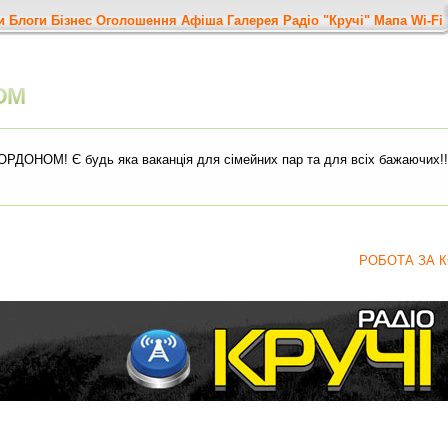
и
Блоги
Бізнес
Оголошення
Афіша
Галерея
Радіо "Кручі"
Мапа
Wi-Fi
ОМ
ОРДОНОМ! Є будь яка ваканція для сімейних пар та для всіх бажаючих!!
РОБОТА ЗА 