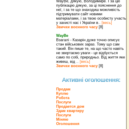
WayBe, дякую, Володимире. І за цю
публікацію дякую, за ці пояснення до
неї, і за те що знаходиш можливість
підтримувати сайт новими
матеріалами, і за твою особисту участь
у захисті нас і України в..
[весь]
Звички воєнного часу
[8]
WayBe
Взагалі - Казарін дуже точно описує
стан військових зараз. Тому що сам
такий. Він пише те, на що часто навіть
не звертаємо уваги - це відбується
само по собі, природньо. Від життя яке
живеш, від ..
[весь]
Звички воєнного часу
[8]
Активні оголошення:
Продам
Куплю
Робота
Послуги
Продается дом
Здам квартиру
Послуги
Міняю
Оголошення