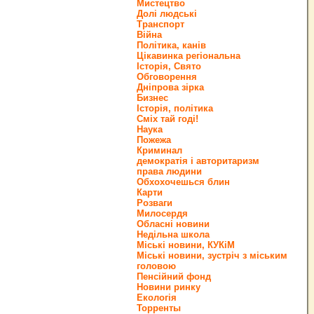
Мистецтво
Долі людські
Транспорт
Війна
Політика, канів
Цікавинка регіональна
Історія, Свято
Обговорення
Дніпрова зірка
Бизнес
Історія, політика
Сміх тай годі!
Наука
Пожежа
Криминал
демократія і авторитаризм
права людини
Обхохочешься блин
Карти
Розваги
Милосердя
Обласні новини
Недільна школа
Міські новини, КУКіМ
Міські новини, зустріч з міським
головою
Пенсійний фонд
Новини ринку
Екологія
Торренты