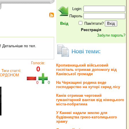
Login:
Пароль
Вхід
Пам'ятати?
Реєстрація
Забули пароль?
! Детальніше по тел.
Нові теми:
Голосів:
Кропивницький військовий
0
госпіталь отримав допомогу від
Теги статті:
Канівської громади
КОРДОНОМ
0
0
На Черкащині родина веде
господарство на хуторі серед лісу
Канів отримав черговий
гуманітарний вантаж від німецького
міста-побратима
У Каневі надали землю для
будівництва греко‐католицького
храму