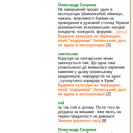
Олександр Скорина
Не завершений процес здачі в
експлуатцію ШевченкоHub обмежує,
нажаль, можливості Канева на
проведення в дужовній столиці України
різноманітних всеукранських заходів:
концертів, конкурсів, форумів,..
[весь]
Будинок культури на Черкащині,
який “відкривав” Зеленський, досі
не здали в експлуатацію
[2]
святослав
Корупція на чонгарських мінах
закінчується тим, Що одна така
уповільненої дії виявилася наріжним
каменем у цьому козинському
крадівництві, мародерстві на здачі
,,сухопутного коридору в Крим"..
Будинок культури на Черкащині,
який “відкривав” Зеленський, досі
не здали в експлуатацію
[2]
rod
ну так собі в цілому. Після того як
доїдаєш за мишами - вже якось на
термін придатності не дивишся.
Звички воєнного часу
[8]
Олександр Скорина