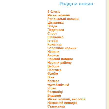
Розділи новин:
З блогів
Міські новини
Регіональні новини
Цікавинка
Влада
Податкова
Спорт
Шевченко
Історія
Кримінал
Спортивні новини
Новини
Анонси
Районні новини
Новини району
Вибори
Політика
Флейм
Віка
Космос
www.kaniv.net
Video
Розповіді
Видання
Міські новини, екологія
Нещасний випадок
Статистика