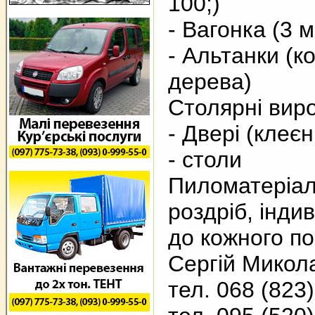
100;)
- Вагонка (3 м
- Альтанки (к
дерева)
Столярні вир
- Двері (клеєн
- столи
Пиломатеріал
роздріб, інди
до кожного по
Сергій Микол
тел. 068 (823