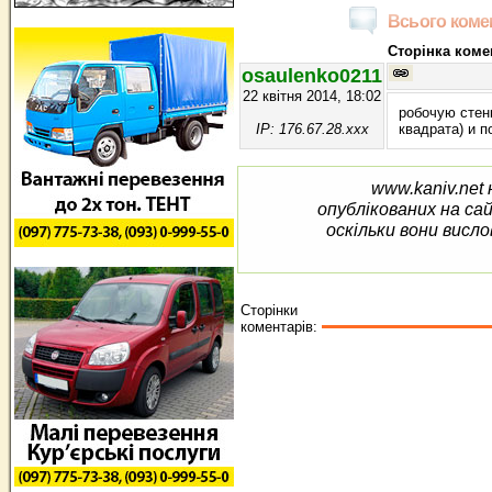
Всього комен
Сторінка комен
osaulenko0211
22 квітня 2014, 18:02
робочую стенк
IP: 176.67.28.xxx
квадрата) и п
www.kaniv.net 
опублікованих на са
оскільки вони висло
Сторінки
коментарів: