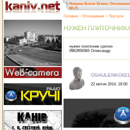
Новини
Блоги
Бізнес
Оголошен
Wi-Fi
Головна
>
Оголошення
>
Послуги
НУЖЕН ПЛИТОЧНИК
нужен плиточник срочно
0962859365 Олександр
OSAULENKO021
22 квітня 2014, 18:00