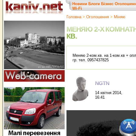
Новини
Блоги
Бізнес
Оголошен
Wi-Fi
Головна
>
Оголошення
>
Міняю
МЕНЯЮ 2-Х КОМНАТ
КВ.
Меняю 2-ком.кв. на 1-ком.кв + оп
гр. тел. 0957437825
NGTN
14 квітня 2014,
16:41