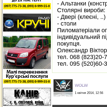
- Альтанки (конст
Столярні вироби:
- Двері (клеєні, ..)
- столи
Пиломатеріали опт
індивідуальний пі
покупця.
Олександр Вікто
тел. 068 (823)20-
тел. 095 (520)60-
WOLW
1 квітня 2014, 12:56