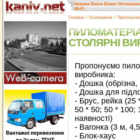
Новини
Блоги
Бізнес
Оголошен
Wi-Fi
Головна
>
Оголошення
>
Пропонуєм
ПИЛОМАТЕРІА
СТОЛЯРНІ ВИ
Пропонуємо пило
виробника:
- Дошка (обрізна,
- Дошка для підло
- Брус, рейка (25 *
50 * 50; 50 * 100; 
наявності)
- Вагонка (3 м, 4,
- Блок-хаус