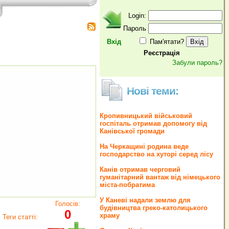
Login:
Пароль
Вхід
Пам'ятати?
Реєстрація
Забули пароль?
Нові теми:
Кропивницький військовий
госпіталь отримав допомогу від
Канівської громади
На Черкащині родина веде
господарство на хуторі серед лісу
Канів отримав черговий
гуманітарний вантаж від німецького
міста-побратима
У Каневі надали землю для
Голосів:
будівництва греко‐католицького
0
храму
Теги статті: