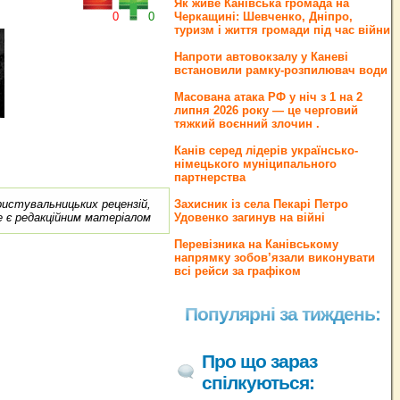
Як живе Канівська громада на
0
0
Черкащині: Шевченко, Дніпро,
туризм і життя громади під час війни
Напроти автовокзалу у Каневі
встановили рамку-розпилювач води
Масована атака РФ у ніч з 1 на 2
липня 2026 року — це черговий
тяжкий воєнний злочин .
Канів серед лідерів українсько-
німецького муніципального
партнерства
ористувальницьких рецензій,
Захисник із села Пекарі Петро
е є редакційним матеріалом
Удовенко загинув на війні
Перевізника на Канівському
напрямку зобов’язали виконувати
всі рейси за графіком
Популярні за тиждень:
Про що зараз
спілкуються: