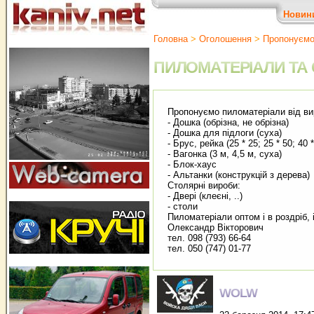
Новин
Головна
>
Оголошення
>
Пропонуєм
ПИЛОМАТЕРІАЛИ ТА 
Пропонуємо пиломатеріали від ви
- Дошка (обрізна, не обрізна)
- Дошка для підлоги (суха)
- Брус, рейка (25 * 25; 25 * 50; 40 
- Вагонка (3 м, 4,5 м, суха)
- Блок-хаус
- Альтанки (конструкцій з дерева)
Столярні вироби:
- Двері (клеєні, ..)
- столи
Пиломатеріали оптом і в роздріб, 
Олександр Вікторович
тел. 098 (793) 66-64
тел. 050 (747) 01-77
WOLW