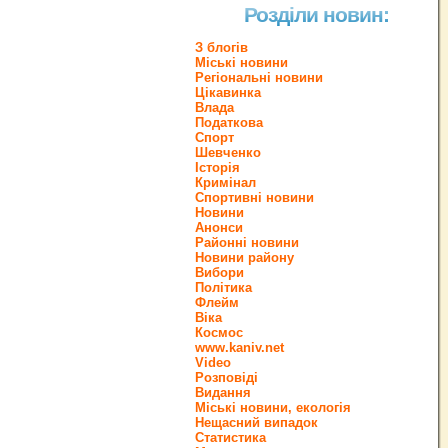
Розділи новин:
З блогів
Міські новини
Регіональні новини
Цікавинка
Влада
Податкова
Спорт
Шевченко
Історія
Кримінал
Спортивні новини
Новини
Анонси
Районні новини
Новини району
Вибори
Політика
Флейм
Віка
Космос
www.kaniv.net
Video
Розповіді
Видання
Міські новини, екологія
Нещасний випадок
Статистика