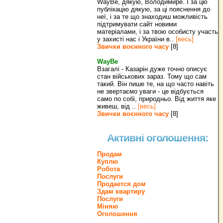
WayBe, дякую, Володимире. І за цю
публікацію дякую, за ці пояснення до
неї, і за те що знаходиш можливість
підтримувати сайт новими
матеріалами, і за твою особисту участь
у захисті нас і України в..
[весь]
Звички воєнного часу
[8]
WayBe
Взагалі - Казарін дуже точно описує
стан військових зараз. Тому що сам
такий. Він пише те, на що часто навіть
не звертаємо уваги - це відбується
само по собі, природньо. Від життя яке
живеш, від ..
[весь]
Звички воєнного часу
[8]
Активні оголошення:
Продам
Куплю
Робота
Послуги
Продается дом
Здам квартиру
Послуги
Міняю
Оголошення