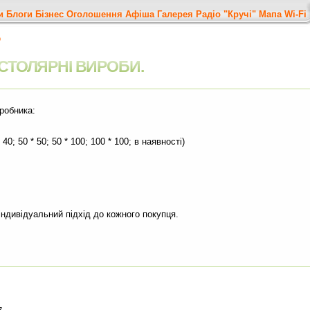
и
Блоги
Бізнес
Оголошення
Афіша
Галерея
Радіо "Кручі"
Мапа
Wi-Fi
о
СТОЛЯРНІ ВИРОБИ.
робника:
* 40; 50 * 50; 50 * 100; 100 * 100; в наявності)
індивідуальний підхід до кожного покупця.