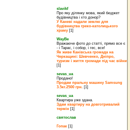
slavikf
Про яку ділянку мова, який бюджет
будівництва і хто донор?
У Каневі надали землю для
будівництва греко‐католицького
храму
[1]
WayBe
Вражаюче фото до статті, прямо все є
- і Тарас, і собор, і гес, все!
Як живе Канівська громада на
Черкащині: Шевченко, Дніпро,
туризм і життя громади під час війни
[1]
sevas_ua
Продано!
Продам пральну машину Samsung
3.5кг.2500 грн.
[1]
sevas_ua
Квартира уже здана.
Здам квартиру на довготривалий
термін
[1]
святослав
Гопак
[1]