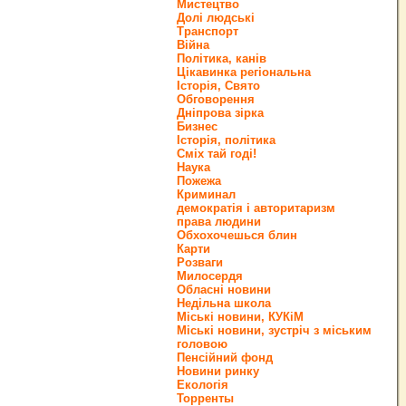
Мистецтво
Долі людські
Транспорт
Війна
Політика, канів
Цікавинка регіональна
Історія, Свято
Обговорення
Дніпрова зірка
Бизнес
Історія, політика
Сміх тай годі!
Наука
Пожежа
Криминал
демократія і авторитаризм
права людини
Обхохочешься блин
Карти
Розваги
Милосердя
Обласні новини
Недільна школа
Міські новини, КУКіМ
Міські новини, зустріч з міським
головою
Пенсійний фонд
Новини ринку
Екологія
Торренты