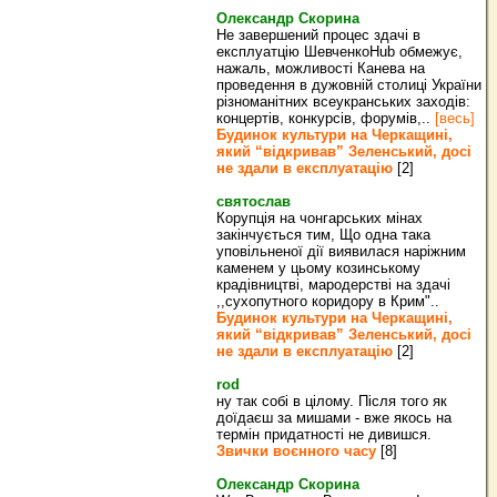
Олександр Скорина
Не завершений процес здачі в
експлуатцію ШевченкоHub обмежує,
нажаль, можливості Канева на
проведення в дужовній столиці України
різноманітних всеукранських заходів:
концертів, конкурсів, форумів,..
[весь]
Будинок культури на Черкащині,
який “відкривав” Зеленський, досі
не здали в експлуатацію
[2]
святослав
Корупція на чонгарських мінах
закінчується тим, Що одна така
уповільненої дії виявилася наріжним
каменем у цьому козинському
крадівництві, мародерстві на здачі
,,сухопутного коридору в Крим"..
Будинок культури на Черкащині,
який “відкривав” Зеленський, досі
не здали в експлуатацію
[2]
rod
ну так собі в цілому. Після того як
доїдаєш за мишами - вже якось на
термін придатності не дивишся.
Звички воєнного часу
[8]
Олександр Скорина