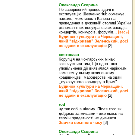
Олександр Скорина
Не завершений процес здачі в
експлуатцію ШевченкоHub обмежує,
нажаль, можливості Канева на
проведення в дужовній столиці України
різноманітних всеукранських заходів:
концертів, конкурсів, форумів,..
[весь]
Будинок культури на Черкащині,
який “відкривав” Зеленський, досі
не здали в експлуатацію
[2]
святослав
Корупція на чонгарських мінах
закінчується тим, Що одна така
уповільненої дії виявилася наріжним
каменем у цьому козинському
крадівництві, мародерстві на здачі
,,сухопутного коридору в Крим"..
Будинок культури на Черкащині,
який “відкривав” Зеленський, досі
не здали в експлуатацію
[2]
rod
ну так собі в цілому. Після того як
доїдаєш за мишами - вже якось на
термін придатності не дивишся.
Звички воєнного часу
[8]
Олександр Скорина