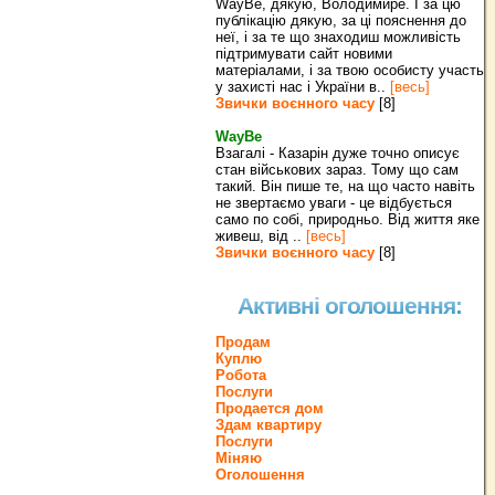
WayBe, дякую, Володимире. І за цю
публікацію дякую, за ці пояснення до
неї, і за те що знаходиш можливість
підтримувати сайт новими
матеріалами, і за твою особисту участь
у захисті нас і України в..
[весь]
Звички воєнного часу
[8]
WayBe
Взагалі - Казарін дуже точно описує
стан військових зараз. Тому що сам
такий. Він пише те, на що часто навіть
не звертаємо уваги - це відбується
само по собі, природньо. Від життя яке
живеш, від ..
[весь]
Звички воєнного часу
[8]
Активні оголошення:
Продам
Куплю
Робота
Послуги
Продается дом
Здам квартиру
Послуги
Міняю
Оголошення