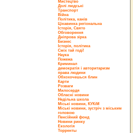
Мистецтво
Долі людські
Транспорт
Війна
Політика, канів
Цікавинка регіональна
Історія, Свято
Обговорення
Дніпрова зірка
Бизнес
Історія, політика
Сміх тай годі!
Наука
Пожежа
Криминал
демократія і авторитаризм
права людини
Обхохочешься блин
Карти
Розваги
Милосердя
Обласні новини
Недільна школа
Міські новини, КУКіМ
Міські новини, зустріч з міським
головою
Пенсійний фонд
Новини ринку
Екологія
Торренты