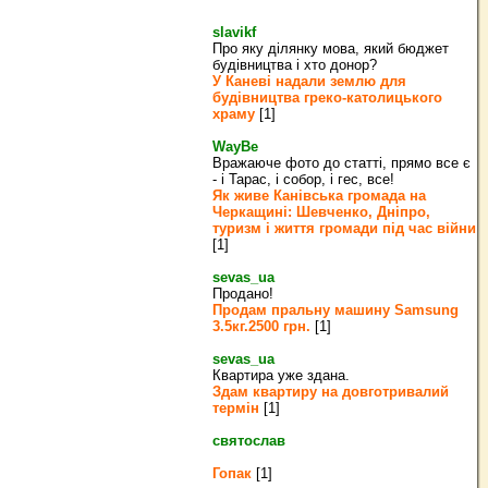
slavikf
Про яку ділянку мова, який бюджет
будівництва і хто донор?
У Каневі надали землю для
будівництва греко‐католицького
храму
[1]
WayBe
Вражаюче фото до статті, прямо все є
- і Тарас, і собор, і гес, все!
Як живе Канівська громада на
Черкащині: Шевченко, Дніпро,
туризм і життя громади під час війни
[1]
sevas_ua
Продано!
Продам пральну машину Samsung
3.5кг.2500 грн.
[1]
sevas_ua
Квартира уже здана.
Здам квартиру на довготривалий
термін
[1]
святослав
Гопак
[1]