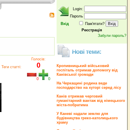
Login:
Пароль
Вхід
Пам'ятати?
Реєстрація
Забули пароль?
Нові теми:
Голосів:
0
Кропивницький військовий
Теги статті:
госпіталь отримав допомогу від
Канівської громади
0
0
На Черкащині родина веде
господарство на хуторі серед лісу
Канів отримав черговий
гуманітарний вантаж від німецького
міста-побратима
У Каневі надали землю для
будівництва греко‐католицького
храму