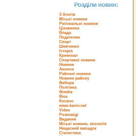
Розділи новин:
З блогів
Міські новини
Регіональні новини
Цікавинка
Влада
Податкова
Спорт
Шевченко
Історія
Кримінал
Спортивні новини
Новини
Анонси
Районні новини
Новини району
Вибори
Політика
Флейм
Віка
Космос
www.kaniv.net
Video
Розповіді
Видання
Міські новини, екологія
Нещасний випадок
Статистика