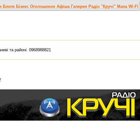
и
Блоги
Бізнес
Оголошення
Афіша
Галерея
Радіо "Кручі"
Мапа
Wi-Fi
неві та районі. 0968988821
2