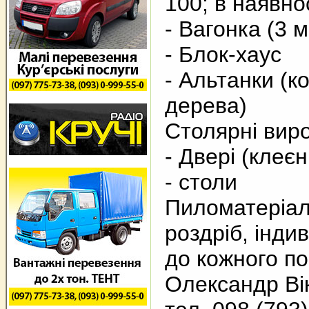
100; в наявнос
- Вагонка (3 м
- Блок-хаус
- Альтанки (к
дерева)
Столярні вир
- Двері (клеєні,
- столи
Пиломатеріал
роздріб, інди
до кожного по
Олександр Ві