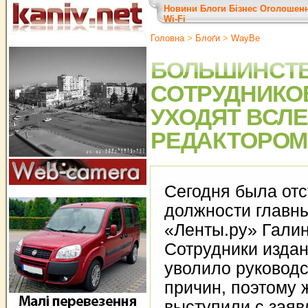
Новини
Блоги
Бізнес
Оголошен
Wi-Fi
Головна
>
Блоґи
>
WayBe
БОЛЬШИНСТ
СОТРУДНИКОВ
УХОДЯТ ВСЛ
РЕДАКТОРОМ
Сегодня была отс
должности главн
«Ленты.ру» Галин
Сотрудники издан
уволило руководс
причин, поэтому
выступили с заяв