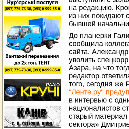
на редакцию. Кро
из них покидают 
бывшей начальни
До планерки Гал
сообщила коллега
сайта, Александр
уволить спецкор
Азара, на что то
редактор ответил
того, сегодня же
"Ленте.ру" пред
в интервью с одн
националистов с
старый материал
сектора» Дмитри