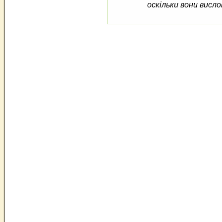
оскільки вони висло