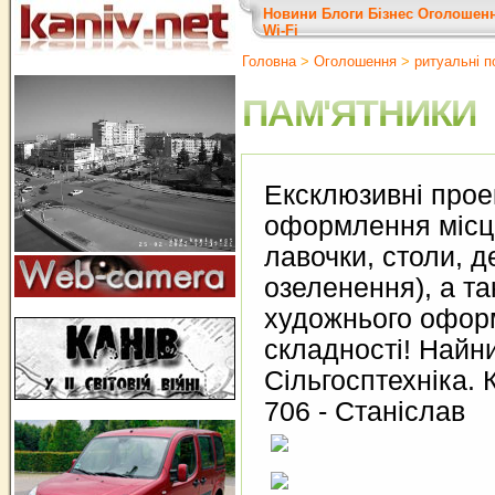
Новини
Блоги
Бізнес
Оголошен
Wi-Fi
Головна
>
Оголошення
>
ритуальні п
ПАМ'ЯТНИКИ
Ексклюзивні проек
оформлення місць
лавочки, столи, 
озеленення), а та
художнього офор
складності! Найни
Сільгосптехніка. 
706 - Станіслав