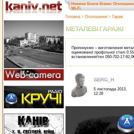
Новини
Блоги
Бізнес
Оголошен
Wi-Fi
Головна
>
Оголошення
>
Гараж
МЕТАЛЕВІ ГАРАЖІ
Пропонуємо – виготовлення метале
оцинкованої профільної сталі 0.
встановлення!тел 050-702-17-92,
SERG_H
5 листопада 2013,
12:28