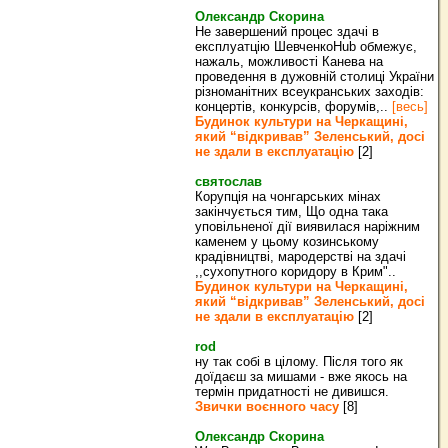
Олександр Скорина
Не завершений процес здачі в
експлуатцію ШевченкоHub обмежує,
нажаль, можливості Канева на
проведення в дужовній столиці України
різноманітних всеукранських заходів:
концертів, конкурсів, форумів,..
[весь]
Будинок культури на Черкащині,
який “відкривав” Зеленський, досі
не здали в експлуатацію
[2]
святослав
Корупція на чонгарських мінах
закінчується тим, Що одна така
уповільненої дії виявилася наріжним
каменем у цьому козинському
крадівництві, мародерстві на здачі
,,сухопутного коридору в Крим"..
Будинок культури на Черкащині,
який “відкривав” Зеленський, досі
не здали в експлуатацію
[2]
rod
ну так собі в цілому. Після того як
доїдаєш за мишами - вже якось на
термін придатності не дивишся.
Звички воєнного часу
[8]
Олександр Скорина