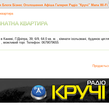
и
Блоги
Бізнес
Оголошення
Афіша
Галерея
Радіо "Кручі"
Мапа
Wi-Fi
квартира
МНАТНА КВАРТИРА
 Каневі, Г/Дніпра, 39, 6/9, 64.0 кв. м. , кімнати ізольовані, будинок цег
о. , можливий торг. Телефон: 0679079655
Продаєтьс