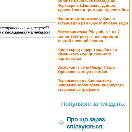
Як живе Канівська громада на
Черкащині: Шевченко, Дніпро,
туризм і життя громади під час війни
Напроти автовокзалу у Каневі
встановили рамку-розпилювач води
ористувальницьких рецензій,
Масована атака РФ у ніч з 1 на 2
е є редакційним матеріалом
липня 2026 року — це черговий
тяжкий воєнний злочин .
Канів серед лідерів українсько-
німецького муніципального
партнерства
Захисник із села Пекарі Петро
Удовенко загинув на війні
Перевізника на Канівському
напрямку зобов’язали виконувати
всі рейси за графіком
Популярні за тиждень:
Про що зараз
спілкуються: