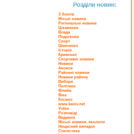
Розділи новин:
З блогів
Міські новини
Регіональні новини
Цікавинка
Влада
Податкова
Спорт
Шевченко
Історія
Кримінал
Спортивні новини
Новини
Анонси
Районні новини
Новини району
Вибори
Політика
Флейм
Віка
Космос
www.kaniv.net
Video
Розповіді
Видання
Міські новини, екологія
Нещасний випадок
Статистика