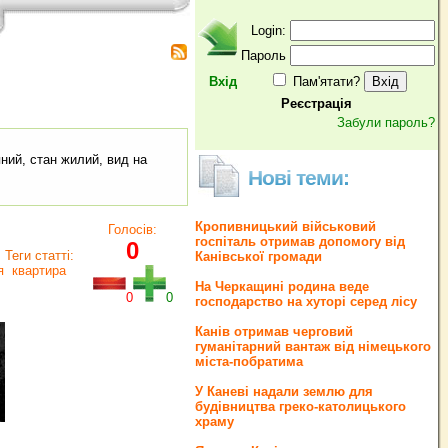
Login:
Пароль
Вхід
Пам'ятати?
Реєстрація
Забули пароль?
ляний, стан жилий, вид на
Нові теми:
Кропивницький військовий
Голосів:
госпіталь отримав допомогу від
0
Теги статті:
Канівської громади
я
квартира
На Черкащині родина веде
0
0
господарство на хуторі серед лісу
Канів отримав черговий
гуманітарний вантаж від німецького
міста-побратима
У Каневі надали землю для
будівництва греко‐католицького
храму