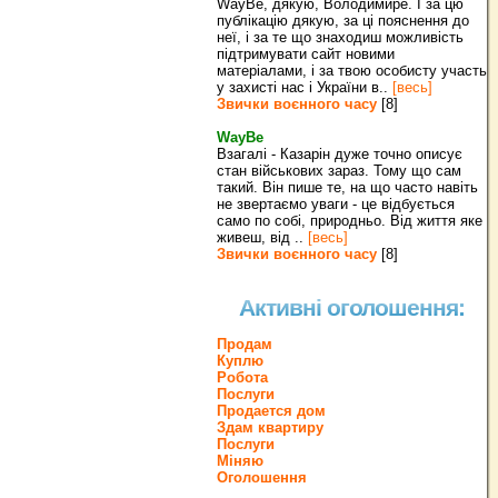
WayBe, дякую, Володимире. І за цю
публікацію дякую, за ці пояснення до
неї, і за те що знаходиш можливість
підтримувати сайт новими
матеріалами, і за твою особисту участь
у захисті нас і України в..
[весь]
Звички воєнного часу
[8]
WayBe
Взагалі - Казарін дуже точно описує
стан військових зараз. Тому що сам
такий. Він пише те, на що часто навіть
не звертаємо уваги - це відбується
само по собі, природньо. Від життя яке
живеш, від ..
[весь]
Звички воєнного часу
[8]
Активні оголошення:
Продам
Куплю
Робота
Послуги
Продается дом
Здам квартиру
Послуги
Міняю
Оголошення