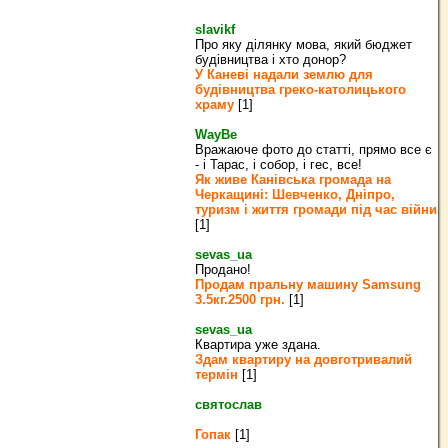
slavikf
Про яку ділянку мова, який бюджет
будівництва і хто донор?
У Каневі надали землю для
будівництва греко‐католицького
храму
[1]
WayBe
Вражаюче фото до статті, прямо все є
- і Тарас, і собор, і гес, все!
Як живе Канівська громада на
Черкащині: Шевченко, Дніпро,
туризм і життя громади під час війни
[1]
sevas_ua
Продано!
Продам пральну машину Samsung
3.5кг.2500 грн.
[1]
sevas_ua
Квартира уже здана.
Здам квартиру на довготривалий
термін
[1]
святослав
Гопак
[1]