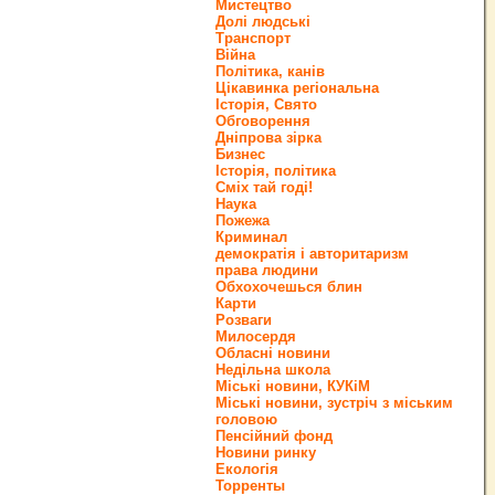
Мистецтво
Долі людські
Транспорт
Війна
Політика, канів
Цікавинка регіональна
Історія, Свято
Обговорення
Дніпрова зірка
Бизнес
Історія, політика
Сміх тай годі!
Наука
Пожежа
Криминал
демократія і авторитаризм
права людини
Обхохочешься блин
Карти
Розваги
Милосердя
Обласні новини
Недільна школа
Міські новини, КУКіМ
Міські новини, зустріч з міським
головою
Пенсійний фонд
Новини ринку
Екологія
Торренты