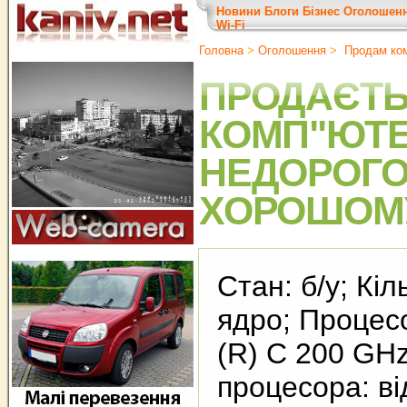
Новини
Блоги
Бізнес
Оголошен
Wi-Fi
Головна
>
Оголошення
>
Продам ко
ПРОДАЄТ
КОМП"ЮТЕ
НЕДОРОГО
ХОРОШОМУ
Стан: б/у; Кіл
ядро; Процесо
(R) C 200 GHz
процесора: ві