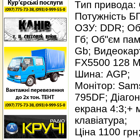
Тип привода:
Потужність БП
ОЗУ: DDR; Об
Гб; Об"єм пам
Gb; Видеокар
FX5500 128 M
Шина: AGP;
Монітор: Sam
795DF; Діаго
екрана 4:3;+
клавіатура;
Ціна 1100 грн