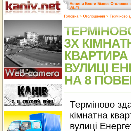
Новини
Блоги
Бізнес
Оголошен
Wi-Fi
Головна
>
Оголошення
>
Терміново з
ТЕРМІНОВ
3Х КІМНАТ
КВАРТИРА 
ВУЛИЦІ ЕН
НА 8 ПОВЕ
Терміново зд
кімнатна квар
вулиці Енерге