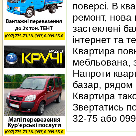
поверсі. В кв
ремонт, нова
застеклені ба
інтернет та т
Квартира пов
мебльована, з
Напроти квар
базар, рядом 
Квартира так
Звертатись по
32-75 або 099