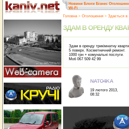
Новини
Блоги
Бізнес
Оголошен
Wi-Fi
Головна
>
Оголошення
>
Здається в
ЗДАМ В ОРЕНДУ КВА
Здам в оренду трикімнатну квартир
5 поверх. Косметничний ремонт.
1000 грн + комунальні послуги.
Моб 067 509 42 99
NATO4KA
19 лютого 2013,
08:32