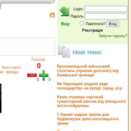
Login:
Пароль
Вхід
Пам'ятати?
Реєстрація
Забули пароль?
Нові теми:
Голосів:
0
Кропивницький військовий
Теги статті:
госпіталь отримав допомогу від
ам
оренда.
Канівської громади
0
0
На Черкащині родина веде
господарство на хуторі серед лісу
Канів отримав черговий
гуманітарний вантаж від німецького
міста-побратима
У Каневі надали землю для
будівництва греко‐католицького
храму