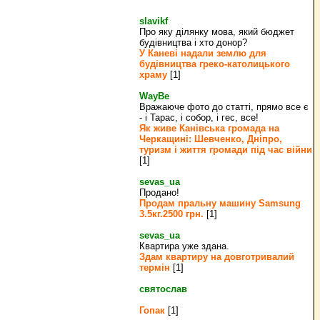
slavikf
Про яку ділянку мова, який бюджет
будівництва і хто донор?
У Каневі надали землю для
будівництва греко‐католицького
храму
[1]
WayBe
Вражаюче фото до статті, прямо все є
- і Тарас, і собор, і гес, все!
Як живе Канівська громада на
Черкащині: Шевченко, Дніпро,
туризм і життя громади під час війни
[1]
sevas_ua
Продано!
Продам пральну машину Samsung
3.5кг.2500 грн.
[1]
sevas_ua
Квартира уже здана.
Здам квартиру на довготривалий
термін
[1]
святослав
Гопак
[1]