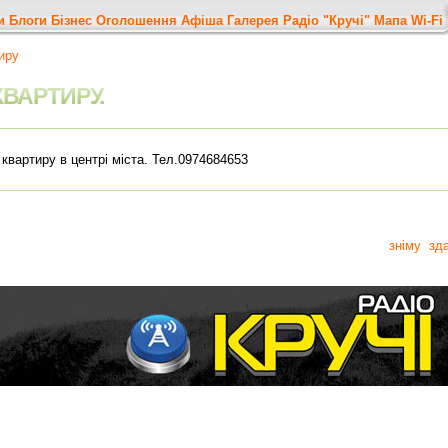
и
Блоги
Бізнес
Оголошення
Афіша
Галерея
Радіо "Кручі"
Мапа
Wi-Fi
иру
КВАРТИРУ.
 квартиру в центрі міста. Тел.0974684653
зніму
зд