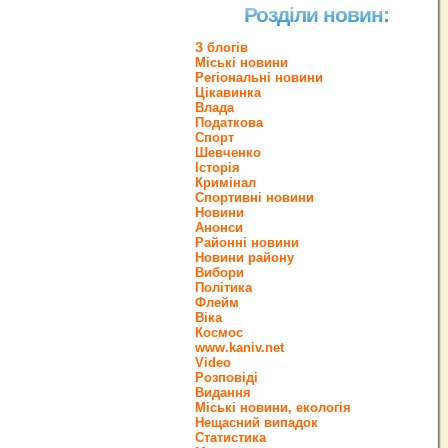
Розділи новин:
З блогів
Міські новини
Регіональні новини
Цікавинка
Влада
Податкова
Спорт
Шевченко
Історія
Кримінал
Спортивні новини
Новини
Анонси
Районні новини
Новини району
Вибори
Політика
Флейм
Віка
Космос
www.kaniv.net
Video
Розповіді
Видання
Міські новини, екологія
Нещасний випадок
Статистика