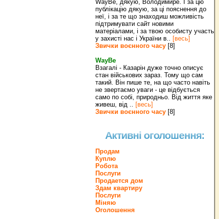
WayBe, дякую, Володимире. І за цю
публікацію дякую, за ці пояснення до
неї, і за те що знаходиш можливість
підтримувати сайт новими
матеріалами, і за твою особисту участь
у захисті нас і України в..
[весь]
Звички воєнного часу
[8]
WayBe
Взагалі - Казарін дуже точно описує
стан військових зараз. Тому що сам
такий. Він пише те, на що часто навіть
не звертаємо уваги - це відбується
само по собі, природньо. Від життя яке
живеш, від ..
[весь]
Звички воєнного часу
[8]
Активні оголошення:
Продам
Куплю
Робота
Послуги
Продается дом
Здам квартиру
Послуги
Міняю
Оголошення