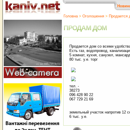
Новин
Головна
>
Оголошення
>
Продается 
ПРОДАМ ДОМ
Продается дом со всеми удобства
Есть газ, водопровод, канализаци
5 комнат, кухня, санузел, мансар
80 тыc. у.е. торг
тел. -
38273
096 428 90 22
067 729 21 69
земельный участок напротив 12 с
6 тыс. у.е.