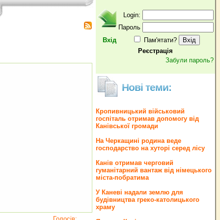
Login:
Пароль
Вхід
Пам'ятати?
Реєстрація
Забули пароль?
Нові теми:
Кропивницький військовий
госпіталь отримав допомогу від
Канівської громади
На Черкащині родина веде
господарство на хуторі серед лісу
Канів отримав черговий
гуманітарний вантаж від німецького
міста-побратима
У Каневі надали землю для
будівництва греко‐католицького
храму
Голосів: