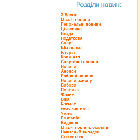
Розділи новин:
З блогів
Міські новини
Регіональні новини
Цікавинка
Влада
Податкова
Спорт
Шевченко
Історія
Кримінал
Спортивні новини
Новини
Анонси
Районні новини
Новини району
Вибори
Політика
Флейм
Віка
Космос
www.kaniv.net
Video
Розповіді
Видання
Міські новини, екологія
Нещасний випадок
Статистика