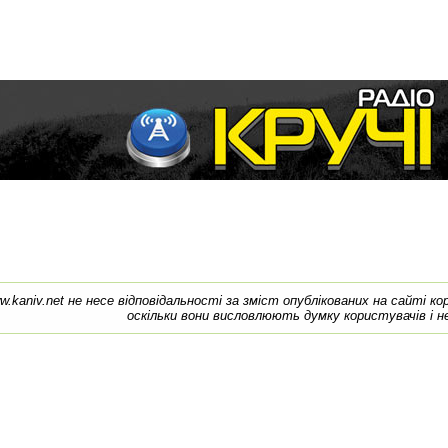
w.kaniv.net не несе відповідальності за зміст опублікованих на сайті к
оскільки вони висловлюють думку користувачів і н