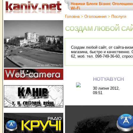
Новини
Блоги
Бізнес
Оголошен
Wi-Fi
Головна
>
Оголошення
>
Послуги
СОЗДАМ ЛЮБОЙ СА
Создам любой сайт, от сайта-визи
магазина, быстро и качественно.
62, моб. тел. 098-749-36-60, спро
HOTYABYCH
30 липня 2012,
09:51