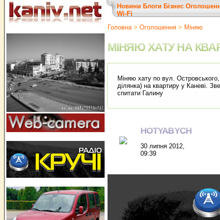
Новини
Блоги
Бізнес
Оголошен
Wi-Fi
Головна
>
Оголошення
>
Міняю
МІНЯЮ ХАТУ НА КВА
Міняю хату по вул. Островського, 
ділянка) на квартиру у Каневі. З
спитати Галину
HOTYABYCH
30 липня 2012,
09:39