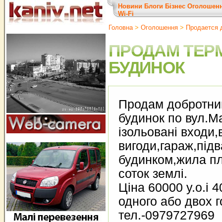
Новини
Блоги
Бізнес
Оголошен
Wi-Fi
Головна
>
Оголошення
>
Продается 
ПРОДАМ ТЕР
БУДИНОК
Продам добротни
будинок по вул.М
ізольовані входи,
вигоди,гараж,підв
будинком,жила пл
соток землі.
Ціна 60000 у.о.і 
одного або двох г
тел.-0979727969