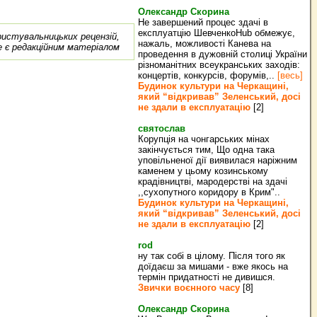
Олександр Скорина
Не завершений процес здачі в
експлуатцію ШевченкоHub обмежує,
ористувальницьких рецензій,
нажаль, можливості Канева на
е є редакційним матеріалом
проведення в дужовній столиці України
різноманітних всеукранських заходів:
концертів, конкурсів, форумів,..
[весь]
Будинок культури на Черкащині,
який “відкривав” Зеленський, досі
не здали в експлуатацію
[2]
святослав
Корупція на чонгарських мінах
закінчується тим, Що одна така
уповільненої дії виявилася наріжним
каменем у цьому козинському
крадівництві, мародерстві на здачі
,,сухопутного коридору в Крим"..
Будинок культури на Черкащині,
який “відкривав” Зеленський, досі
не здали в експлуатацію
[2]
rod
ну так собі в цілому. Після того як
доїдаєш за мишами - вже якось на
термін придатності не дивишся.
Звички воєнного часу
[8]
Олександр Скорина