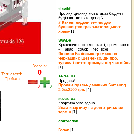
slavikf
Про яку ділянку мова, який бюджет
будівництва і хто донор?
У Каневі надали землю для
будівництва греко‐католицького
храму
[1]
WayBe
Вражаюче фото до статті, прямо все є
- і Тарас, і собор, і гес, все!
Як живе Канівська громада на
Черкащині: Шевченко, Дніпро,
туризм і життя громади під час війни
Голосів:
[1]
0
Теги статті:
sevas_ua
#робота
Продано!
Продам пральну машину Samsung
0
0
3.5кг.2500 грн.
[1]
sevas_ua
Квартира уже здана.
Здам квартиру на довготривалий
термін
[1]
святослав
Гопак
[1]