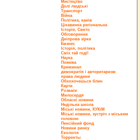
Мистецтво
Долі людські
Транспорт
Війна
Політика, канів
Цікавинка регіональна
Історія, Свято
Обговорення
Дніпрова зірка
Бизнес
Історія, політика
Сміх тай годі!
Наука
Пожежа
Криминал
демократія і авторитаризм
права людини
Обхохочешься блин
Карти
Розваги
Милосердя
Обласні новини
Недільна школа
Міські новини, КУКіМ
Міські новини, зустріч з міським
головою
Пенсійний фонд
Новини ринку
Екологія
Торренты