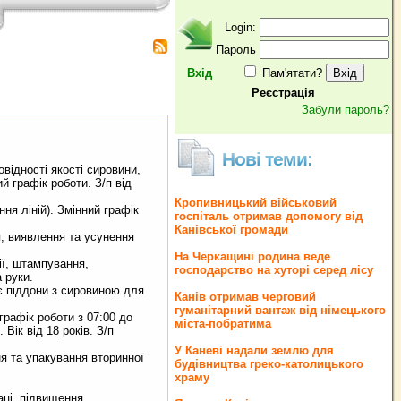
Login:
Пароль
Вхід
Пам'ятати?
Реєстрація
Забули пароль?
Нові теми:
відності якості сировини,
ий графік роботи. З/п від
Кропивницький військовий
ня ліній). Змінний графік
госпіталь отримав допомогу від
Канівської громади
я, виявлення та усунення
На Черкащині родина веде
ії, штампування,
господарство на хуторі серед лісу
 руки.
є піддони з сировиною для
Канів отримав черговий
гуманітарний вантаж від німецького
рафік роботи з 07:00 до
міста-побратима
 Вік від 18 років. З/п
У Каневі надали землю для
ня та упакування вторинної
будівництва греко‐католицького
храму
аці, підвищення