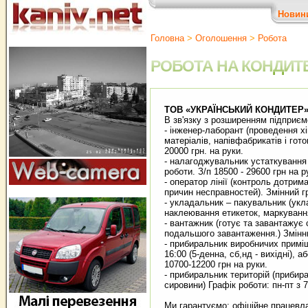
Новин
Головна
>
Оголошення
>
Робота
РОБОТА НА КОНДИТ
ТОВ «УКРАЇНСЬКИЙ КОНДИТЕР
В зв'язку з розширенням підприєм
- інженер-лаборант (проведення хі
матеріалів, напівфабрикатів і гото
20000 грн. на руки.
- налагоджувальник устаткування 
роботи. З/п 18500 - 29600 грн на р
- оператор лінії (контроль дотри
причин несправностей). Змінний гр
- укладальник – пакувальник (укла
наклеювання етикеток, маркування
- вантажник (готує та завантажує
подальшого завантаження.) Змінни
- прибиральник виробничих приміщ
16:00 (5-денна, сб,нд - вихідні), 
10700-12200 грн на руки.
- прибиральник територій (прибира
сировини) Графік роботи: пн-пт з 7:
Ми гарантуємо: офіційне працевла