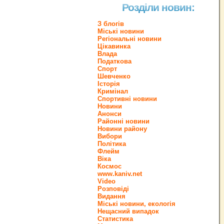
Розділи новин:
З блогів
Міські новини
Регіональні новини
Цікавинка
Влада
Податкова
Спорт
Шевченко
Історія
Кримінал
Спортивні новини
Новини
Анонси
Районні новини
Новини району
Вибори
Політика
Флейм
Віка
Космос
www.kaniv.net
Video
Розповіді
Видання
Міські новини, екологія
Нещасний випадок
Статистика