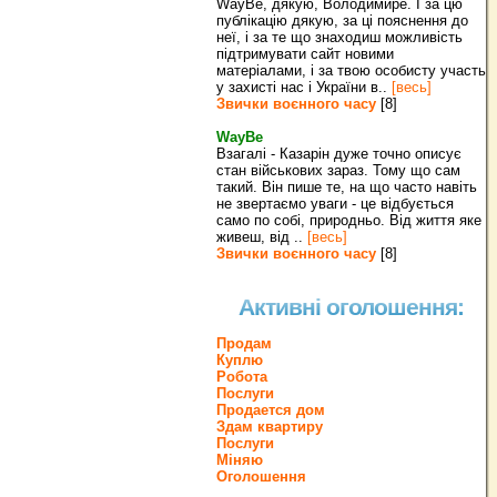
WayBe, дякую, Володимире. І за цю
публікацію дякую, за ці пояснення до
неї, і за те що знаходиш можливість
підтримувати сайт новими
матеріалами, і за твою особисту участь
у захисті нас і України в..
[весь]
Звички воєнного часу
[8]
WayBe
Взагалі - Казарін дуже точно описує
стан військових зараз. Тому що сам
такий. Він пише те, на що часто навіть
не звертаємо уваги - це відбується
само по собі, природньо. Від життя яке
живеш, від ..
[весь]
Звички воєнного часу
[8]
Активні оголошення:
Продам
Куплю
Робота
Послуги
Продается дом
Здам квартиру
Послуги
Міняю
Оголошення