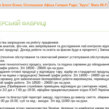
и
Блоги
Бізнес
Оголошення
Афіша
Галерея
Радіо "Кручі"
Мапа
Wi-Fi
ЕРСЬКІЙ ФАБРИЦІ
»
ства запрошуємо на роботу працівників:
м.аналізів, фіз-хім, мех.випробування та дослідження лаб.контролю відпо
вої продукції. Досвід роботи та освіта за фахом буде в пріоритеті.) Змінн
(технічне обслуговання та своєчасний ремонт устаткування,обслуговуван
уки.
мання технологічного процесу, контроль та подача сировини до обладнанн
афік роботи. З/п 18500 - 29600 грн на руки.
дання готової продукції у відповідну тару, відбір не стандартної продукц
 на ящики з продукцією) Змінний графік роботи. З/п 14000 – 24800 грн на
 сировину для забезпечення безперебійної роботи виробництва, переміщу
й графік роботи. З/п 18500 – 29600 грн на руки.
ень (Прибирання службових приміщень відповідно до санітарних норм), г
або 2/2 дні з 7:00 до 19:00, офіційне працевлаштування згідно КЗпП України.
ння та благоустрій території заводу, підготовка до вивозу сміття, збиран
00 до 16:00, суб та нед - вихідні. З/п від 11000 грн на руки.
штування згідно законодавства України, безпечні та комфортні умови пр