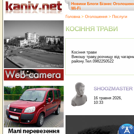
Новини
Блоги
Бізнес
Оголошен
Wi-Fi
Головна
>
Оголошення
>
Послуги
КОСІННЯ ТРАВИ
Косіння трави
Викошу траву,розчищу від чагарни
району.Тел.0982250522
SHOOZMASTER
16 травня 2026,
10:33