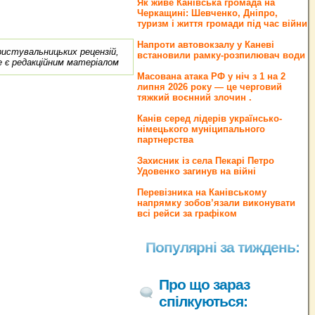
Як живе Канівська громада на
Черкащині: Шевченко, Дніпро,
туризм і життя громади під час війни
Напроти автовокзалу у Каневі
ористувальницьких рецензій,
встановили рамку-розпилювач води
е є редакційним матеріалом
Масована атака РФ у ніч з 1 на 2
липня 2026 року — це черговий
тяжкий воєнний злочин .
Канів серед лідерів українсько-
німецького муніципального
партнерства
Захисник із села Пекарі Петро
Удовенко загинув на війні
Перевізника на Канівському
напрямку зобов’язали виконувати
всі рейси за графіком
Популярні за тиждень:
Про що зараз
спілкуються: