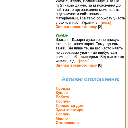
WayBe, дякую, Володимире. І за цю
публікацію дякую, за ці пояснення до
неї, і за те що знаходиш можливість
підтримувати сайт новими
матеріалами, і за твою особисту участь
у захисті нас і України в..
[весь]
Звички воєнного часу
[8]
WayBe
Взагалі - Казарін дуже точно описує
стан військових зараз. Тому що сам
такий. Він пише те, на що часто навіть
не звертаємо уваги - це відбується
само по собі, природньо. Від життя яке
живеш, від ..
[весь]
Звички воєнного часу
[8]
Активні оголошення:
Продам
Куплю
Робота
Послуги
Продается дом
Здам квартиру
Послуги
Міняю
Оголошення