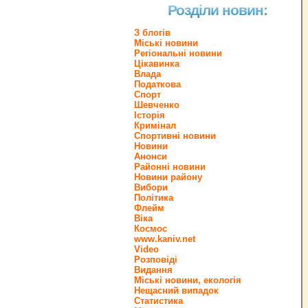
Розділи новин:
З блогів
Міські новини
Регіональні новини
Цікавинка
Влада
Податкова
Спорт
Шевченко
Історія
Кримінал
Спортивні новини
Новини
Анонси
Районні новини
Новини району
Вибори
Політика
Флейм
Віка
Космос
www.kaniv.net
Video
Розповіді
Видання
Міські новини, екологія
Нещасний випадок
Статистика