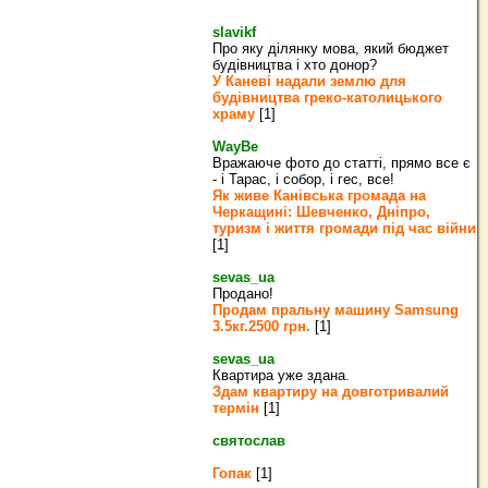
slavikf
Про яку ділянку мова, який бюджет
будівництва і хто донор?
У Каневі надали землю для
будівництва греко‐католицького
храму
[1]
WayBe
Вражаюче фото до статті, прямо все є
- і Тарас, і собор, і гес, все!
Як живе Канівська громада на
Черкащині: Шевченко, Дніпро,
туризм і життя громади під час війни
[1]
sevas_ua
Продано!
Продам пральну машину Samsung
3.5кг.2500 грн.
[1]
sevas_ua
Квартира уже здана.
Здам квартиру на довготривалий
термін
[1]
святослав
Гопак
[1]