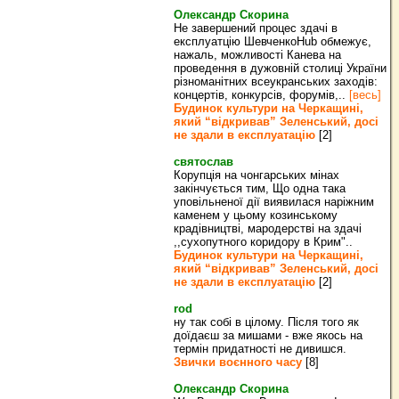
Олександр Скорина
Не завершений процес здачі в
експлуатцію ШевченкоHub обмежує,
нажаль, можливості Канева на
проведення в дужовній столиці України
різноманітних всеукранських заходів:
концертів, конкурсів, форумів,..
[весь]
Будинок культури на Черкащині,
який “відкривав” Зеленський, досі
не здали в експлуатацію
[2]
святослав
Корупція на чонгарських мінах
закінчується тим, Що одна така
уповільненої дії виявилася наріжним
каменем у цьому козинському
крадівництві, мародерстві на здачі
,,сухопутного коридору в Крим"..
Будинок культури на Черкащині,
який “відкривав” Зеленський, досі
не здали в експлуатацію
[2]
rod
ну так собі в цілому. Після того як
доїдаєш за мишами - вже якось на
термін придатності не дивишся.
Звички воєнного часу
[8]
Олександр Скорина