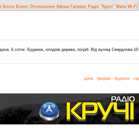
и
Блоги
Бізнес
Оголошення
Афіша
Галерея
Радіо "Кручі"
Мапа
Wi-Fi
ача, 6 соток. Будинок, плодові дерева, погріб. Від вулиці Свердлова 10 
дача
продаж
будинок
са