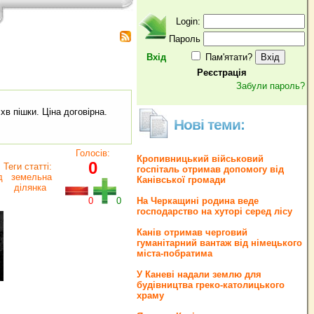
Login:
Пароль
Вхід
Пам'ятати?
Реєстрація
Забули пароль?
хв пішки. Ціна договірна.
Нові теми:
Голосів:
Кропивницький військовий
0
Теги статті:
госпіталь отримав допомогу від
д
земельна
Канівської громади
ділянка
0
0
На Черкащині родина веде
господарство на хуторі серед лісу
Канів отримав черговий
гуманітарний вантаж від німецького
міста-побратима
У Каневі надали землю для
будівництва греко‐католицького
храму