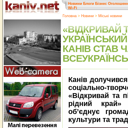
Новини
Блоги
Бізнес
Оголошен
Wi-Fi
Головна
>
Новини
>
Міські новини
«ВІДКРИВАЙ 
УКРАЇНСЬКИЙ 
КАНІВ СТАВ
ВСЕУКРАЇНСЬ
Канів долучився
соціально-т
«Відкривай та п
рідний край» 
об’єднує грома
культури та трад