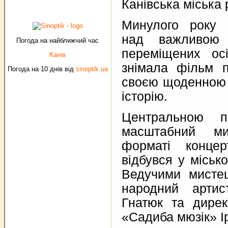
Канівська міська 
Минулого року 
над важливою 
Погода на найближчий час
переміщених ос
Канів
знімала фільм п
Погода на 10 днів від
sinoptik.ua
своєю щоденною 
історію.
Центральною п
масштабний ми
форматі концерт
відбувся у міськ
Ведучими мистец
народний артис
Гнатюк та директ
«Садиба мюзік» І