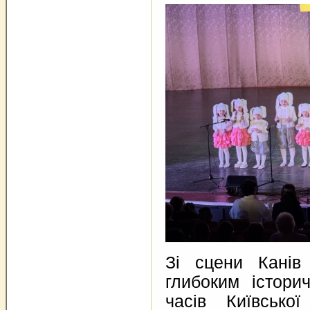
Зі сцени Канів
глибоким істори
часів Київсько