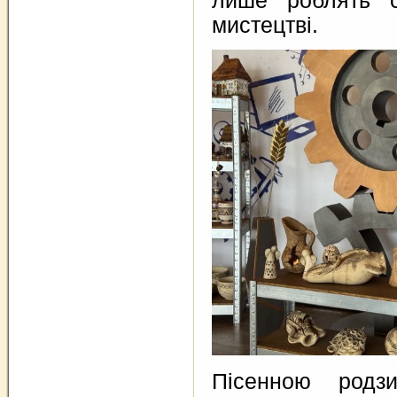
лише роблять с
мистецтві.
Пісенною родз