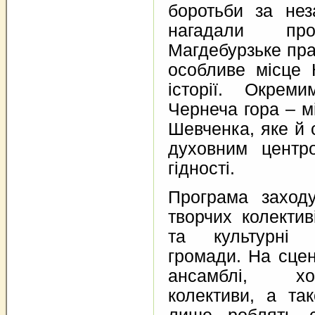
боротьби за нез
нагадали п
Магдебурзьке пра
особливе місце 
історії. Окрем
Чернеча гора – м
Шевченка, яке й 
духовним центр
гідності.
Програма заход
творчих колективі
та культурні 
громади. На сцен
ансамблі, хо
колективи, а та