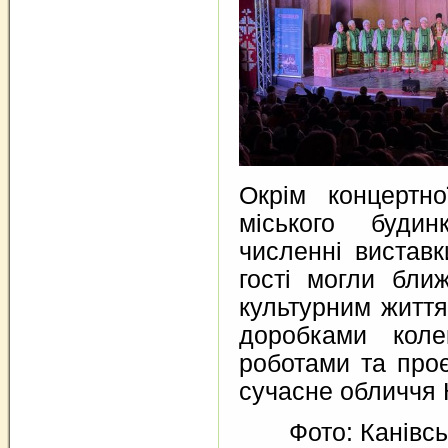
Окрім концертн
міського будин
численні виставк
гості могли бли
культурним житт
доробками коле
роботами та про
сучасне обличчя 
Фото: Канівсь