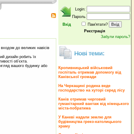
Login:
Пароль
Вхід
Пам'ятати?
Реєстрація
Забули пароль?
 входом до великих навісів
Нові теми:
ий дизайн робить їх
ивості об’єкта.
вигляд вашого будинку або
Кропивницький військовий
госпіталь отримав допомогу від
Канівської громади
На Черкащині родина веде
господарство на хуторі серед лісу
Канів отримав черговий
гуманітарний вантаж від німецького
міста-побратима
У Каневі надали землю для
будівництва греко‐католицького
храму