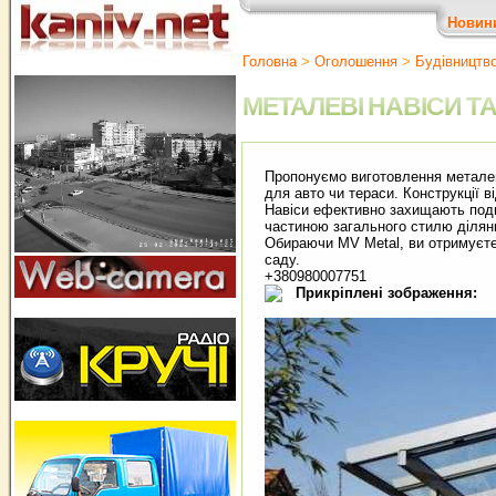
Новин
Головна
>
Оголошення
>
Будівництв
МЕТАЛЕВІ НАВІСИ ТА
Пропонуємо виготовлення металеви
для авто чи тераси. Конструкції в
Навіси ефективно захищають подві
частиною загального стилю ділянк
Обираючи MV Metal, ви отримуєте 
саду.
+380980007751
Прикріплені зображення: