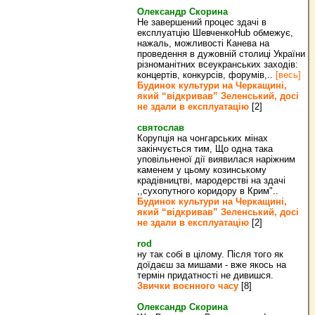
Олександр Скорина
Не завершений процес здачі в
експлуатцію ШевченкоHub обмежує,
нажаль, можливості Канева на
проведення в дужовній столиці України
різноманітних всеукранських заходів:
концертів, конкурсів, форумів,..
[весь]
Будинок культури на Черкащині,
який “відкривав” Зеленський, досі
не здали в експлуатацію
[2]
святослав
Корупція на чонгарських мінах
закінчується тим, Що одна така
уповільненої дії виявилася наріжним
каменем у цьому козинському
крадівництві, мародерстві на здачі
,,сухопутного коридору в Крим"..
Будинок культури на Черкащині,
який “відкривав” Зеленський, досі
не здали в експлуатацію
[2]
rod
ну так собі в цілому. Після того як
доїдаєш за мишами - вже якось на
термін придатності не дивишся.
Звички воєнного часу
[8]
Олександр Скорина