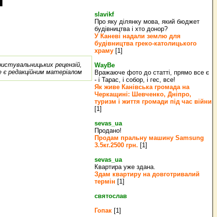
slavikf
Про яку ділянку мова, який бюджет
будівництва і хто донор?
У Каневі надали землю для
будівництва греко‐католицького
храму
[1]
ористувальницьких рецензій,
WayBe
е є редакційним матеріалом
Вражаюче фото до статті, прямо все є
- і Тарас, і собор, і гес, все!
Як живе Канівська громада на
Черкащині: Шевченко, Дніпро,
туризм і життя громади під час війни
[1]
sevas_ua
Продано!
Продам пральну машину Samsung
3.5кг.2500 грн.
[1]
sevas_ua
Квартира уже здана.
Здам квартиру на довготривалий
термін
[1]
святослав
Гопак
[1]