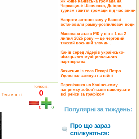
Як живе Канівська громада на
Черкащині: Шевченко, Дніпро,
туризм і життя громади під час війни
Напроти автовокзалу у Каневі
встановили рамку-розпилювач води
Масована атака РФ у ніч з 1 на 2
липня 2026 року — це черговий
тяжкий воєнний злочин .
Канів серед лідерів українсько-
німецького муніципального
партнерства
Захисник із села Пекарі Петро
Удовенко загинув на війні
Перевізника на Канівському
Голосів:
напрямку зобов’язали виконувати
0
всі рейси за графіком
Теги статті:
0
0
Популярні за тиждень:
Про що зараз
спілкуються: