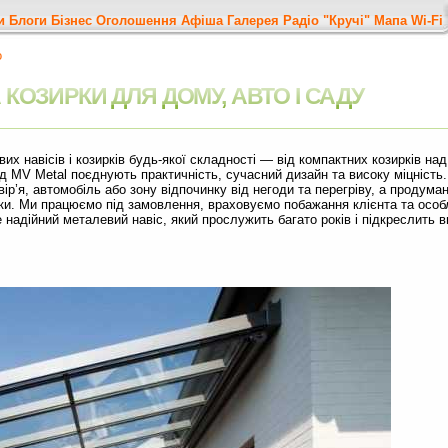
и
Блоги
Бізнес
Оголошення
Афіша
Галерея
Радіо "Кручі"
Мапа
Wi-Fi
о
 КОЗИРКИ ДЛЯ ДОМУ, АВТО І САДУ
х навісів і козирків будь-якої складності — від компактних козирків над
ід MV Metal поєднують практичність, сучасний дизайн та високу міцність.
р’я, автомобіль або зону відпочинку від негоди та перегріву, а продуман
и. Ми працюємо під замовлення, враховуємо побажання клієнта та особл
надійний металевий навіс, який прослужить багато років і підкреслить 