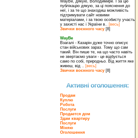
WayBe, дякую, Володимире. І за цю
публікацію дякую, за ці пояснення до
неї, і за те що знаходиш можливість
підтримувати сайт новими
матеріалами, і за твою особисту участь
у захисті нас і України в..
[весь]
Звички воєнного часу
[8]
WayBe
Взагалі - Казарін дуже точно описує
стан військових зараз. Тому що сам
такий. Він пише те, на що часто навіть
не звертаємо уваги - це відбується
само по собі, природньо. Від життя яке
живеш, від ..
[весь]
Звички воєнного часу
[8]
Активні оголошення:
Продам
Куплю
Робота
Послуги
Продается дом
Здам квартиру
Послуги
Міняю
Оголошення