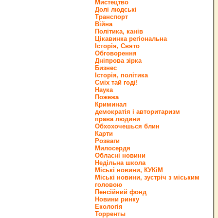
Мистецтво
Долі людські
Транспорт
Війна
Політика, канів
Цікавинка регіональна
Історія, Свято
Обговорення
Дніпрова зірка
Бизнес
Історія, політика
Сміх тай годі!
Наука
Пожежа
Криминал
демократія і авторитаризм
права людини
Обхохочешься блин
Карти
Розваги
Милосердя
Обласні новини
Недільна школа
Міські новини, КУКіМ
Міські новини, зустріч з міським
головою
Пенсійний фонд
Новини ринку
Екологія
Торренты