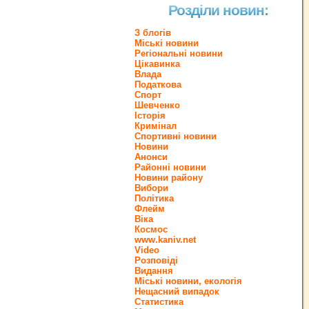
Розділи новин:
З блогів
Міські новини
Регіональні новини
Цікавинка
Влада
Податкова
Спорт
Шевченко
Історія
Кримінал
Спортивні новини
Новини
Анонси
Районні новини
Новини району
Вибори
Політика
Флейм
Віка
Космос
www.kaniv.net
Video
Розповіді
Видання
Міські новини, екологія
Нещасний випадок
Статистика