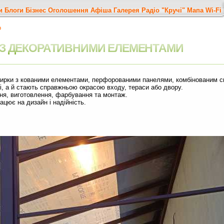
и
Блоги
Бізнес
Оголошення
Афіша
Галерея
Радіо "Кручі"
Мапа
Wi-Fi
о
И З ДЕКОРАТИВНИМИ ЕЛЕМЕНТАМИ
зирки з кованими елементами, перфорованими панелями, комбінованим ск
і, а й стають справжньою окрасою входу, тераси або двору.
ня, виготовлення, фарбування та монтаж.
цює на дизайн і надійність.