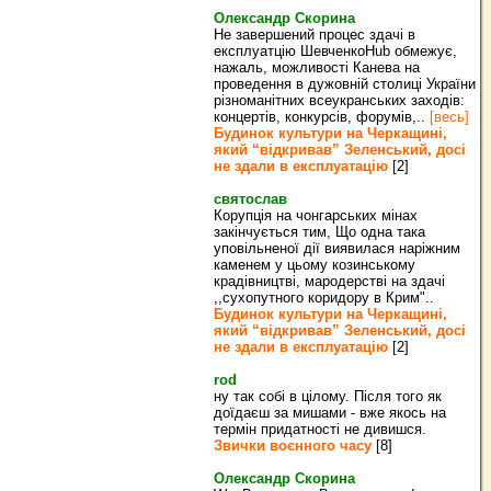
Олександр Скорина
Не завершений процес здачі в
експлуатцію ШевченкоHub обмежує,
нажаль, можливості Канева на
проведення в дужовній столиці України
різноманітних всеукранських заходів:
концертів, конкурсів, форумів,..
[весь]
Будинок культури на Черкащині,
який “відкривав” Зеленський, досі
не здали в експлуатацію
[2]
святослав
Корупція на чонгарських мінах
закінчується тим, Що одна така
уповільненої дії виявилася наріжним
каменем у цьому козинському
крадівництві, мародерстві на здачі
,,сухопутного коридору в Крим"..
Будинок культури на Черкащині,
який “відкривав” Зеленський, досі
не здали в експлуатацію
[2]
rod
ну так собі в цілому. Після того як
доїдаєш за мишами - вже якось на
термін придатності не дивишся.
Звички воєнного часу
[8]
Олександр Скорина