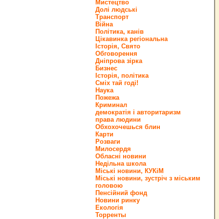
Мистецтво
Долі людські
Транспорт
Війна
Політика, канів
Цікавинка регіональна
Історія, Свято
Обговорення
Дніпрова зірка
Бизнес
Історія, політика
Сміх тай годі!
Наука
Пожежа
Криминал
демократія і авторитаризм
права людини
Обхохочешься блин
Карти
Розваги
Милосердя
Обласні новини
Недільна школа
Міські новини, КУКіМ
Міські новини, зустріч з міським
головою
Пенсійний фонд
Новини ринку
Екологія
Торренты