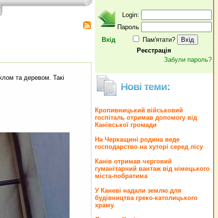
Login:
Пароль
Вхід
Пам'ятати?
Реєстрація
Забули пароль?
лом та деревом. Такі
Нові теми:
Кропивницький військовий
госпіталь отримав допомогу від
Канівської громади
На Черкащині родина веде
господарство на хуторі серед лісу
Канів отримав черговий
гуманітарний вантаж від німецького
міста-побратима
У Каневі надали землю для
будівництва греко‐католицького
храму