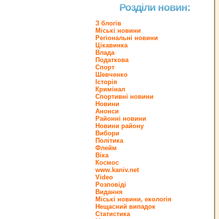
Розділи новин:
З блогів
Міські новини
Регіональні новини
Цікавинка
Влада
Податкова
Спорт
Шевченко
Історія
Кримінал
Спортивні новини
Новини
Анонси
Районні новини
Новини району
Вибори
Політика
Флейм
Віка
Космос
www.kaniv.net
Video
Розповіді
Видання
Міські новини, екологія
Нещасний випадок
Статистика