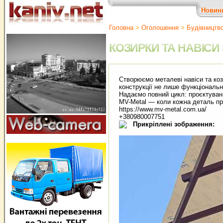
Новин
Головна
>
Оголошення
>
Будівництв
КОЗИРКИ ТА НАВІС
Створюємо металеві навіси та ко
конструкції не лише функціональн
Надаємо повний цикл: проєктуван
MV-Metal — коли кожна деталь пра
https://www.mv-metal.com.ua/
+380980007751
Прикріплені зображення: