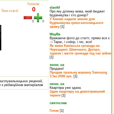
Голосів:
slavikf
0
Теги статті:
Про яку ділянку мова, який бюджет
будівництва і хто донор?
У Каневі надали землю для
0
0
будівництва греко‐католицького
храму
[1]
WayBe
Вражаюче фото до статті, прямо все є
- і Тарас, і собор, і гес, все!
Як живе Канівська громада на
Черкащині: Шевченко, Дніпро,
туризм і життя громади під час війни
[1]
sevas_ua
Продано!
Продам пральну машину Samsung
3.5кг.2500 грн.
[1]
ористувальницьких рецензій,
sevas_ua
е є редакційним матеріалом
Квартира уже здана.
Здам квартиру на довготривалий
термін
[1]
святослав
Гопак
[1]