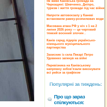
Як живе Канівська громада на
Черкащині: Шевченко, Дніпро,
туризм і життя громади під час війни
Напроти автовокзалу у Каневі
встановили рамку-розпилювач води
Масована атака РФ у ніч з 1 на 2
липня 2026 року — це черговий
тяжкий воєнний злочин .
Канів серед лідерів українсько-
німецького муніципального
партнерства
Захисник із села Пекарі Петро
Удовенко загинув на війні
Перевізника на Канівському
напрямку зобов’язали виконувати
всі рейси за графіком
Популярні за тиждень:
Про що зараз
спілкуються: