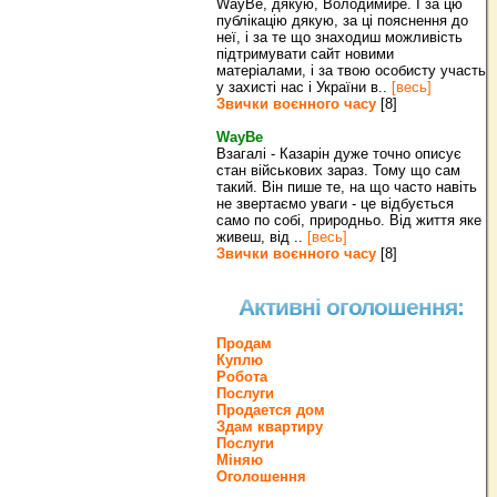
WayBe, дякую, Володимире. І за цю
публікацію дякую, за ці пояснення до
неї, і за те що знаходиш можливість
підтримувати сайт новими
матеріалами, і за твою особисту участь
у захисті нас і України в..
[весь]
Звички воєнного часу
[8]
WayBe
Взагалі - Казарін дуже точно описує
стан військових зараз. Тому що сам
такий. Він пише те, на що часто навіть
не звертаємо уваги - це відбується
само по собі, природньо. Від життя яке
живеш, від ..
[весь]
Звички воєнного часу
[8]
Активні оголошення:
Продам
Куплю
Робота
Послуги
Продается дом
Здам квартиру
Послуги
Міняю
Оголошення