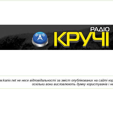
w.kaniv.net не несе відповідальності за зміст опублікованих на сайті к
оскільки вони висловлюють думку користувачів і н