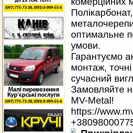
комерційних 
Полікарбонат
металочереп
оптимальне по
умови.
Гарантуємо а
монтаж, точні
сучасний вигл
Замовляйте на
MV-Metal!
https://www.m
+3809800077