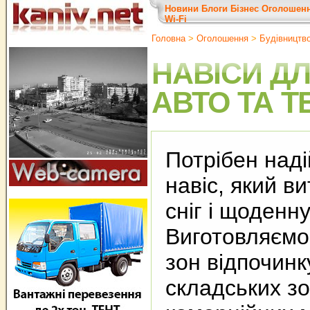
Новини
Блоги
Бізнес
Оголошен
Wi-Fi
Головна
>
Оголошення
>
Будівництв
НАВІСИ ДЛ
АВТО ТА Т
Потрібен над
навіс, який в
сніг і щоденн
Виготовляємо 
зон відпочинк
складських зо