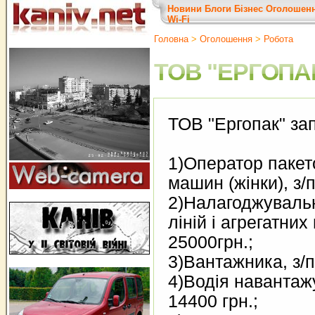
Новини
Блоги
Бізнес
Оголошен
Wi-Fi
Головна
>
Оголошення
>
Робота
ТОВ "ЕРГОПА
ТОВ "Ергопак" за
1)Оператор паке
машин (жінки), з/
2)Налагоджуваль
ліній і агрегатних 
25000грн.;
3)Вантажника, з/п
4)Водія навантажу
14400 грн.;