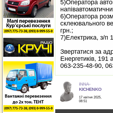
5)Оператора авто
напівавтоматичних
6)Оператора роз
склеювального ве
грн.;
7)Електрика, з/п 
Звертатися за адр
Енергетиків, 191
063-235-48-90, 06
INNA-
KICHENKO
17 квітня 2025,
08:51