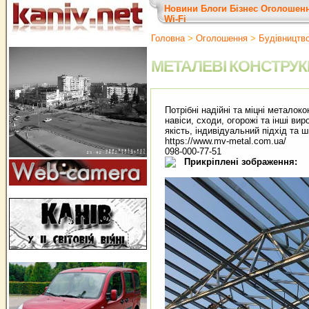
Новини
Блоги
Бізнес
Оголошен
Wi-Fi
Головна
>
Оголошення
>
Будівництв
МЕТАЛЕВІ КОНСТРУК
Потрібні надійні та міцні металок
навіси, сходи, огорожі та інші ви
якість, індивідуальний підхід та
https://www.mv-metal.com.ua/
098-000-77-51
Прикріплені зображення: