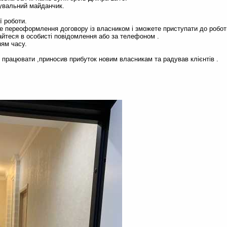
увальний майданчик.
ї роботи.
 переоформлення договору із власником і зможете приступати до робот
йтеся в особисті повідомлення або за телефоном .
ям часу.
працювати ,приносив прибуток новим власникам та радував клієнтів .