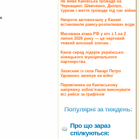
Як живе Канівська громада на
Черкащині: Шевченко, Дніпро,
туризм і життя громади під час війни
и.
Напроти автовокзалу у Каневі
встановили рамку-розпилювач води
Масована атака РФ у ніч з 1 на 2
липня 2026 року — це черговий
тяжкий воєнний злочин .
Канів серед лідерів українсько-
німецького муніципального
партнерства
Захисник із села Пекарі Петро
Удовенко загинув на війні
Перевізника на Канівському
напрямку зобов’язали виконувати
всі рейси за графіком
Популярні за тиждень:
Про що зараз
спілкуються: