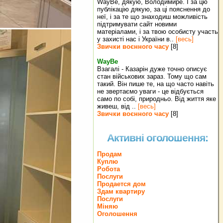
WayBe, дякую, Володимире. І за цю
публікацію дякую, за ці пояснення до
неї, і за те що знаходиш можливість
підтримувати сайт новими
матеріалами, і за твою особисту участь
у захисті нас і України в..
[весь]
Звички воєнного часу
[8]
WayBe
Взагалі - Казарін дуже точно описує
стан військових зараз. Тому що сам
такий. Він пише те, на що часто навіть
не звертаємо уваги - це відбується
само по собі, природньо. Від життя яке
живеш, від ..
[весь]
Звички воєнного часу
[8]
Активні оголошення:
Продам
Куплю
Робота
Послуги
Продается дом
Здам квартиру
Послуги
Міняю
Оголошення