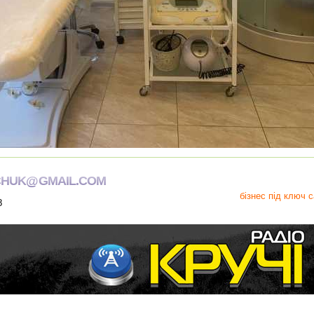
CHUK@GMAIL.COM
бізнес під ключ 
8