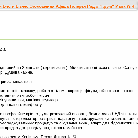
и
Блоги
Бізнес
Оголошення
Афіша
Галерея
Радіо "Кручі"
Мапа
Wi-Fi
аси.
ілений на 2 кімнати ( окремі зони ). Міжкімнатне вітражне вікно .Санвуз
ер. Душова кабіна.
трів залишається.
тологіі , масажу, робота з тілом : корекція фігури, обгортання , тощо .
тавити різні робочі місця .
мінування вій, манікю/ педикюр.
 для вашого комфорту.
е професійне крісло , ультразвуковий апарат , Лампа-лупа ЛЕД зі штат
увач, стерелізатор,розігрівач парафіну , терморукавички, косметологічні
молоджувальних процедур та лікування акне , апарт для гідрочистки шкі
егородка для розділу зон, стілець майстра.
ська обл м Канів вул.Героїв Дніпра 1а /3.