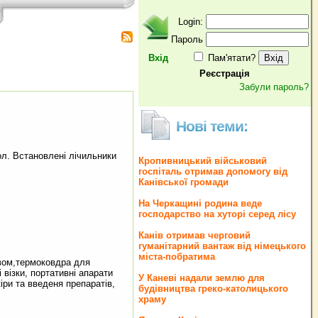
Login:
Пароль
Вхід
Пам'ятати?
Реєстрація
Забули пароль?
Нові теми:
ол. Встановлені лічильники
Кропивницький військовий
госпіталь отримав допомогу від
Канівської громади
На Черкащині родина веде
господарство на хуторі серед лісу
Канів отримав черговий
гуманітарний вантаж від німецького
міста-побратима
ивом,термоковдра для
 візки, портативні апарати
У Каневі надали землю для
ри та введеня препаратів,
будівництва греко‐католицького
храму