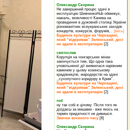
Олександр Скорина
Не завершений процес здачі в
експлуатцію ШевченкоHub обмежує,
нажаль, можливості Канева на
проведення в дужовній столиці України
різноманітних всеукранських заходів:
концертів, конкурсів, форумів,..
[весь]
Будинок культури на Черкащині,
який “відкривав” Зеленський, досі
не здали в експлуатацію
[2]
святослав
Корупція на чонгарських мінах
закінчується тим, Що одна така
уповільненої дії виявилася наріжним
каменем у цьому козинському
крадівництві, мародерстві на здачі
,,сухопутного коридору в Крим"..
Будинок культури на Черкащині,
який “відкривав” Зеленський, досі
не здали в експлуатацію
[2]
rod
ну так собі в цілому. Після того як
доїдаєш за мишами - вже якось на
термін придатності не дивишся.
Звички воєнного часу
[8]
Олександр Скорина