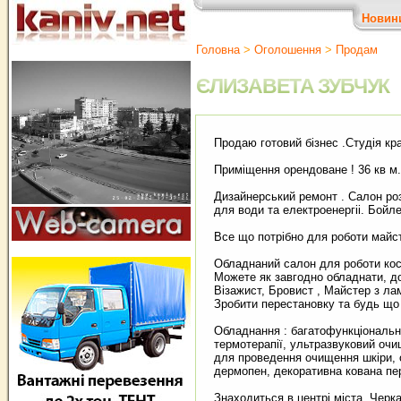
Новин
Головна
>
Оголошення
>
Продам
ЄЛИЗАВЕТА ЗУБЧУК
Продаю готовий бізнес .Студія кр
Приміщення орендоване ! 36 кв м.
Дизайнерський ремонт . Салон розд
для води та електроенергіі. Бойл
Все що потрібно для роботи майс
Обладнаний салон для роботи косме
Можете як завгодно обладнати, дос
Візажист, Бровист , Майстер з ла
Зробити перестановку та будь що
Обладнання : багатофункціональн
термотерапії, ультразвуковий очищ
для проведення очищення шкіри, о
дермопен, декоративна кована пер
Знаходиться в центрі міста. Черка