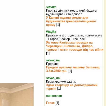
slavikf
Про яку ділянку мова, який бюджет
будівництва і хто донор?
У Каневі надали землю для
будівництва греко‐католицького
храму
[1]
WayBe
Вражаюче фото до статті, прямо все є
- і Тарас, і собор, і гес, все!
Як живе Канівська громада на
Черкащині: Шевченко, Дніпро,
туризм і життя громади під час війни
[1]
sevas_ua
Продано!
Продам пральну машину Samsung
3.5кг.2500 грн.
[1]
sevas_ua
Квартира уже здана.
Здам квартиру на довготривалий
термін
[1]
святослав
Гопак
[1]