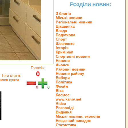
Розділи новин:
З блогів
Міські новини
Регіональні новини
Цікавинка
Влада
Податкова
Спорт
Шевченко
Історія
Кримінал
Спортивні новини
Новини
Анонси
Голосів:
Районні новини
0
Новини району
Теги статті:
Вибори
салон краси
Політика
Флейм
0
0
Віка
Космос
www.kaniv.net
Video
Розповіді
Видання
Міські новини, екологія
Нещасний випадок
Статистика