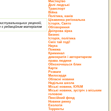
Мистецтво
Долі людські
Транспорт
Війна
Політика, канів
Цікавинка регіональна
ористувальницьких рецензій,
Історія, Свято
е є редакційним матеріалом
Обговорення
Дніпрова зірка
Бизнес
Історія, політика
Сміх тай годі!
Наука
Пожежа
Криминал
демократія і авторитаризм
права людини
Обхохочешься блин
Карти
Розваги
Милосердя
Обласні новини
Недільна школа
Міські новини, КУКіМ
Міські новини, зустріч з міським
головою
Пенсійний фонд
Новини ринку
Екологія
Торренты