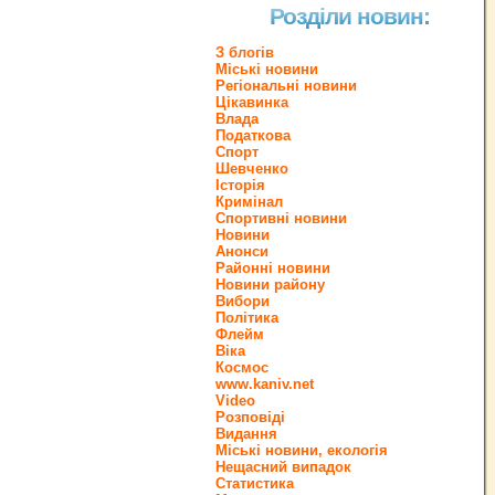
Розділи новин:
З блогів
Міські новини
Регіональні новини
Цікавинка
Влада
Податкова
Спорт
Шевченко
Історія
Кримінал
Спортивні новини
Новини
Анонси
Районні новини
Новини району
Вибори
Політика
Флейм
Віка
Космос
www.kaniv.net
Video
Розповіді
Видання
Міські новини, екологія
Нещасний випадок
Статистика