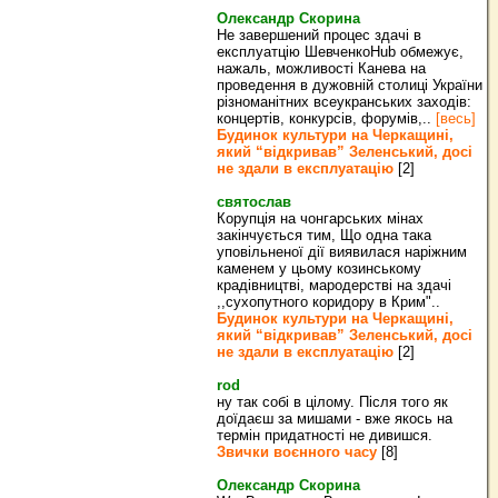
Олександр Скорина
Не завершений процес здачі в
експлуатцію ШевченкоHub обмежує,
нажаль, можливості Канева на
проведення в дужовній столиці України
різноманітних всеукранських заходів:
концертів, конкурсів, форумів,..
[весь]
Будинок культури на Черкащині,
який “відкривав” Зеленський, досі
не здали в експлуатацію
[2]
святослав
Корупція на чонгарських мінах
закінчується тим, Що одна така
уповільненої дії виявилася наріжним
каменем у цьому козинському
крадівництві, мародерстві на здачі
,,сухопутного коридору в Крим"..
Будинок культури на Черкащині,
який “відкривав” Зеленський, досі
не здали в експлуатацію
[2]
rod
ну так собі в цілому. Після того як
доїдаєш за мишами - вже якось на
термін придатності не дивишся.
Звички воєнного часу
[8]
Олександр Скорина