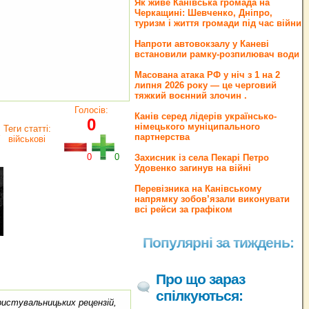
Як живе Канівська громада на
Черкащині: Шевченко, Дніпро,
туризм і життя громади під час війни
Напроти автовокзалу у Каневі
встановили рамку-розпилювач води
Масована атака РФ у ніч з 1 на 2
липня 2026 року — це черговий
тяжкий воєнний злочин .
Голосів:
Канів серед лідерів українсько-
0
німецького муніципального
Теги статті:
партнерства
військові
0
0
Захисник із села Пекарі Петро
Удовенко загинув на війні
Перевізника на Канівському
напрямку зобов’язали виконувати
всі рейси за графіком
Популярні за тиждень:
Про що зараз
спілкуються:
ористувальницьких рецензій,