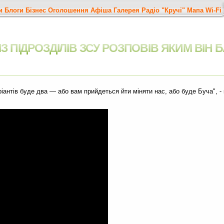
и
Блоги
Бізнес
Оголошення
Афіша
Галерея
Радіо "Кручі"
Мапа
Wi-Fi
 ПІДРОЗДІЛІВ ЗСУ РОЗПОВІВ ЯКИМ ВІН 
ріантів буде два — або вам прийдеться йти міняти нас, або буде Буча", 