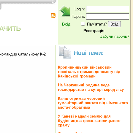
Login:
Пароль
Вхід
Пам'ятати?
БАЧИТЬ
Реєстрація
Забули пароль?
Нові теми:
- командир батальйону К-2
Кропивницький військовий
госпіталь отримав допомогу від
Канівської громади
На Черкащині родина веде
господарство на хуторі серед лісу
Канів отримав черговий
гуманітарний вантаж від німецького
міста-побратима
У Каневі надали землю для
будівництва греко‐католицького
храму