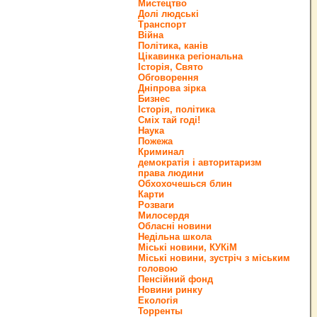
Мистецтво
Долі людські
Транспорт
Війна
Політика, канів
Цікавинка регіональна
Історія, Свято
Обговорення
Дніпрова зірка
Бизнес
Історія, політика
Сміх тай годі!
Наука
Пожежа
Криминал
демократія і авторитаризм
права людини
Обхохочешься блин
Карти
Розваги
Милосердя
Обласні новини
Недільна школа
Міські новини, КУКіМ
Міські новини, зустріч з міським
головою
Пенсійний фонд
Новини ринку
Екологія
Торренты