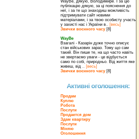
WayBe, дякую, Володимире. І за цю
публікацію дякую, за ці пояснення до
неї, і за те що знаходиш можливість
підтримувати сайт новими
матеріалами, і за твою особисту участь
у захисті нас і України в..
[весь]
Звички воєнного часу
[8]
WayBe
Взагалі - Казарін дуже точно описує
стан військових зараз. Тому що сам
такий. Він пише те, на що часто навіть
не звертаємо уваги - це відбується
само по собі, природньо. Від життя яке
живеш, від ..
[весь]
Звички воєнного часу
[8]
Активні оголошення:
Продам
Куплю
Робота
Послуги
Продается дом
Здам квартиру
Послуги
Міняю
Оголошення