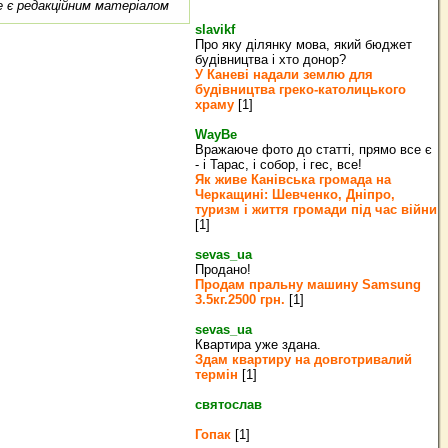
е є редакційним матеріалом
slavikf
Про яку ділянку мова, який бюджет
будівництва і хто донор?
У Каневі надали землю для
будівництва греко‐католицького
храму
[1]
WayBe
Вражаюче фото до статті, прямо все є
- і Тарас, і собор, і гес, все!
Як живе Канівська громада на
Черкащині: Шевченко, Дніпро,
туризм і життя громади під час війни
[1]
sevas_ua
Продано!
Продам пральну машину Samsung
3.5кг.2500 грн.
[1]
sevas_ua
Квартира уже здана.
Здам квартиру на довготривалий
термін
[1]
святослав
Гопак
[1]