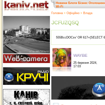
Новини
Блоги
Бізнес
Оголошен
Wi-Fi
Головна
>
Офіційно
>
Влада
JCFUZQSQ
555BccDOCsv' OR 617=(SELECT 6
WAYBE
25 березня 2024,
17:03